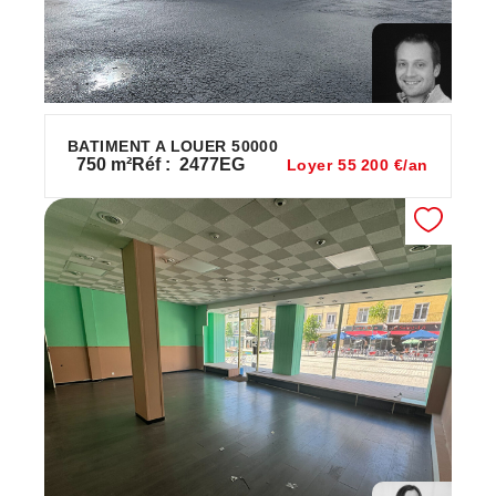
BATIMENT A LOUER 50000
750
m²
Réf :
2477EG
Loyer 55 200 €/an