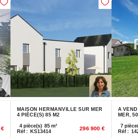
MAISON HERMANVILLE SUR MER
A VEND
4 PIÈCE(S) 85 M2
MER, 50
4
pièce(s)
85
m²
7
pièce
 €
296 900 €
Réf :
KS13414
Réf :
14