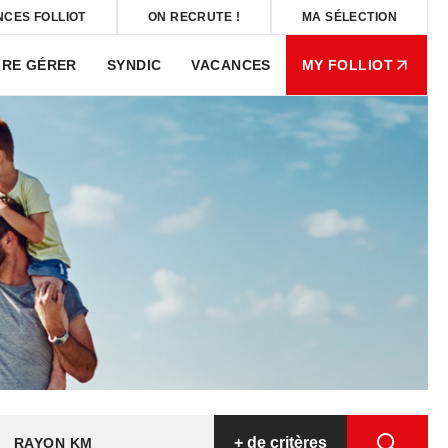
NCES FOLLIOT
ON RECRUTE !
MA SÉLECTION
IRE GÉRER
SYNDIC
VACANCES
MY FOLLIOT
+
de critères
RAYON KM