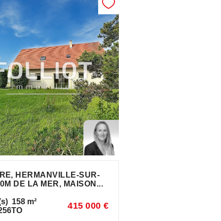
RE, HERMANVILLE-SUR-
0M DE LA MER, MAISON...
(s)
158
m²
415 000 €
256TO