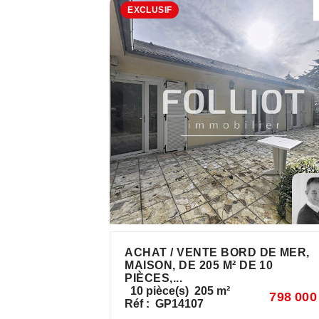
EXCLUSIF
ACHAT / VENTE BORD DE MER,
MAISON, DE 205 M² DE 10
PIÈCES,...
10
pièce(s)
205
m²
798 000
Réf :
GP14107