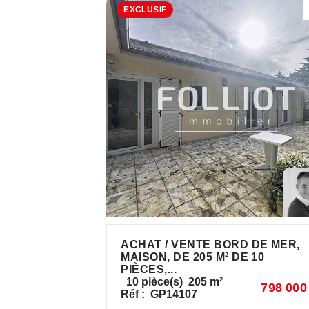
EXCLUSIF
ACHAT / VENTE BORD DE MER,
MAISON, DE 205 M² DE 10
PIÈCES,...
10
pièce(s)
205
m²
798 000
Réf :
GP14107