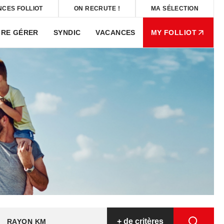
NCES FOLLIOT
ON RECRUTE !
MA SÉLECTION
IRE GÉRER
SYNDIC
VACANCES
MY FOLLIOT
+
de critères
RAYON KM