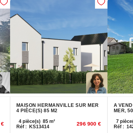
MAISON HERMANVILLE SUR MER
A VEND
4 PIÈCE(S) 85 M2
MER, 50
4
pièce(s)
85
m²
7
pièce
 €
296 900 €
Réf :
KS13414
Réf :
14