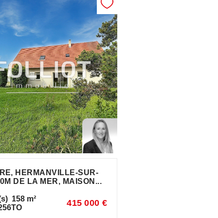
RE, HERMANVILLE-SUR-
0M DE LA MER, MAISON...
(s)
158
m²
415 000 €
256TO