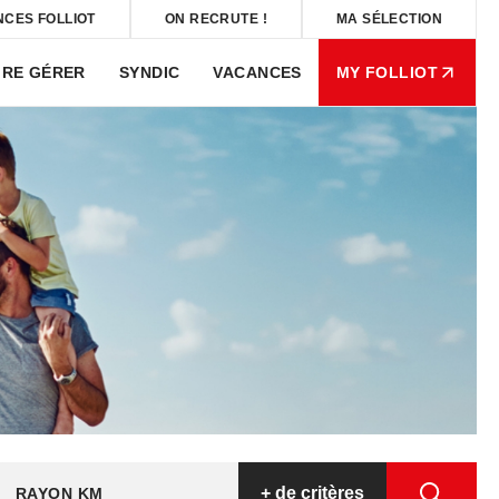
NCES FOLLIOT
ON RECRUTE !
MA SÉLECTION
IRE GÉRER
SYNDIC
VACANCES
MY FOLLIOT
+
de critères
RAYON KM