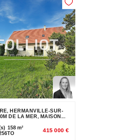
RE, HERMANVILLE-SUR-
0M DE LA MER, MAISON...
(s)
158
m²
415 000 €
256TO