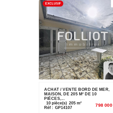
EXCLUSIF
ACHAT / VENTE BORD DE MER,
MAISON, DE 205 M² DE 10
PIÈCES,...
10
pièce(s)
205
m²
798 000
Réf :
GP14107