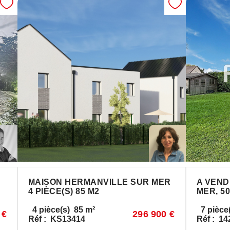
MAISON HERMANVILLE SUR MER
A VEND
4 PIÈCE(S) 85 M2
MER, 50
4
pièce(s)
85
m²
7
pièce
 €
296 900 €
Réf :
KS13414
Réf :
14