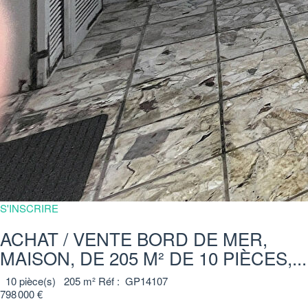
S'INSCRIRE
ACHAT / VENTE BORD DE MER,
MAISON, DE 205 M² DE 10 PIÈCES,...
10
pièce(s)
205
m²
Réf :
GP14107
798 000 €