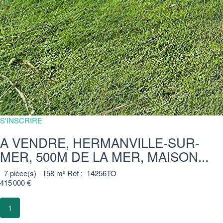
S'INSCRIRE
A VENDRE, HERMANVILLE-SUR-
MER, 500M DE LA MER, MAISON...
7
pièce(s)
158
m²
Réf :
14256TO
415 000 €
1