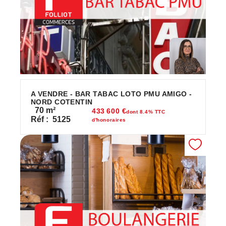
A VENDRE - BAR TABAC LOTO PMU AMIGO -
NORD COTENTIN
70
m²
433 600 €
dont 8.4% TTC
Réf :
5125
d'honoraires