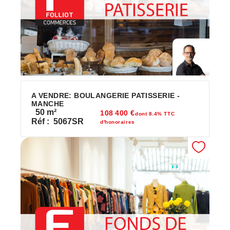
A VENDRE: BOULANGERIE PATISSERIE -
MANCHE
50
m²
108 400 €
dont 8.4% TTC
Réf :
5067SR
d'honoraires