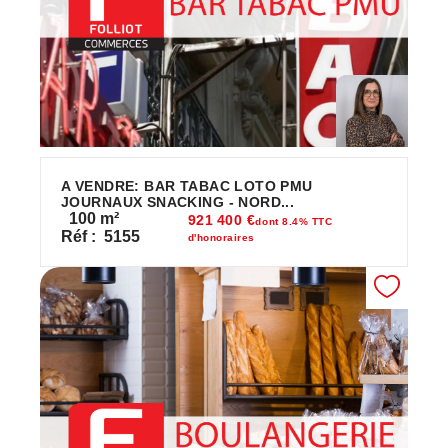
A VENDRE: BAR TABAC LOTO PMU
JOURNAUX SNACKING - NORD...
100
m²
921 400 €
dont 8.4% TTC
Réf :
5155
d'honoraires