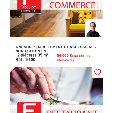
A VENDRE: HABILLEMENT ET ACCESSOIRE -
NORD COTENTIN
2
pièce(s)
35
m²
56 000 €
dont 12% TTC
Réf :
5100
d'honoraires