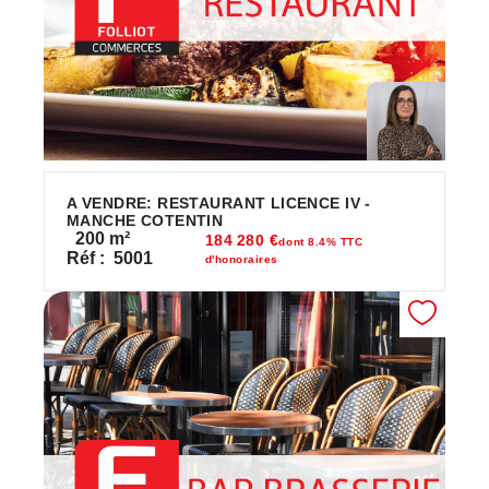
A VENDRE: RESTAURANT LICENCE IV -
MANCHE COTENTIN
200
m²
184 280 €
dont 8.4% TTC
Réf :
5001
d'honoraires