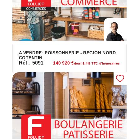
A VENDRE: POISSONNERIE - REGION NORD
COTENTIN
Réf :
5091
140 920 €
dont 8.4% TTC d'honoraires