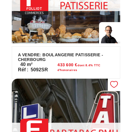
A VENDRE: BOULANGERIE PATISSERIE -
CHERBOURG
40
m²
433 600 €
dont 8.4% TTC
Réf :
5092SR
d'honoraires