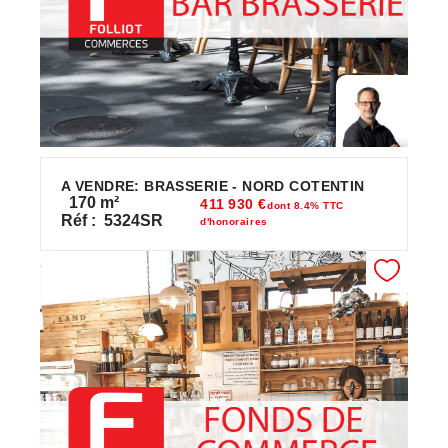
A VENDRE: BRASSERIE - NORD COTENTIN
170
m²
411 930 €
dont 8.4% TTC
Réf :
5324SR
d'honoraires