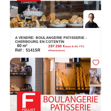
A VENDRE: BOULANGERIE PATISSERIE -
CHERBOURG EN COTENTIN
60
m²
287 260 €
dont 8.4% TTC
Réf :
5141SR
d'honoraires