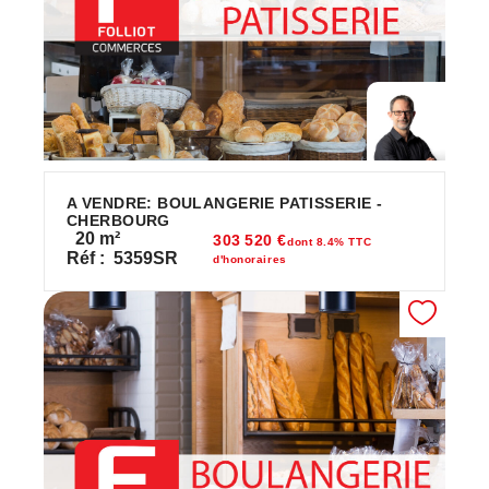
A VENDRE: BOULANGERIE PATISSERIE -
CHERBOURG
20
m²
303 520 €
dont 8.4% TTC
Réf :
5359SR
d'honoraires