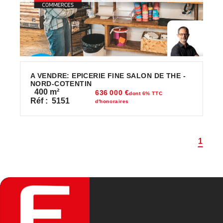
A VENDRE: EPICERIE FINE SALON DE THE -
NORD-COTENTIN
400
m²
636 000 €
dont 6% TTC
Réf :
5151
d'honoraires
1