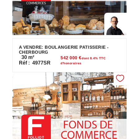
A VENDRE: BOULANGERIE PATISSERIE -
CHERBOURG
30
m²
542 000 €
dont 8.4% TTC
Réf :
4977SR
d'honoraires