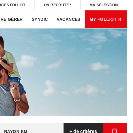
NCES FOLLIOT
ON RECRUTE !
MA SÉLECTION
IRE GÉRER
SYNDIC
VACANCES
MY FOLLIOT
+
de critères
RAYON KM