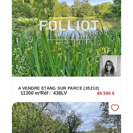
A VENDRE ETANG SUR PARCE (35210)
11300
m²
Réf :
438LV
65 500 €