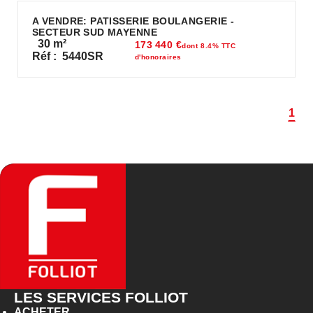
A VENDRE: PATISSERIE BOULANGERIE -
SECTEUR SUD MAYENNE
30
m²
173 440 €
dont 8.4% TTC
Réf :
5440SR
d'honoraires
1
LES SERVICES FOLLIOT
ACHETER