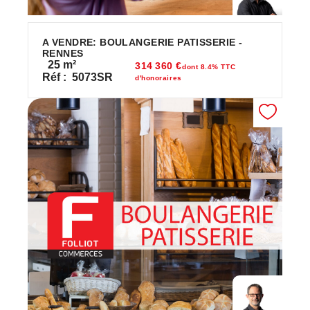
A VENDRE: BOULANGERIE PATISSERIE -
RENNES
25
m²
314 360 €
dont 8.4% TTC
Réf :
5073SR
d'honoraires