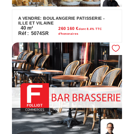
A VENDRE: BOULANGERIE PATISSERIE -
ILLE ET VILAINE
40
m²
260 160 €
dont 8.4% TTC
Réf :
5074SR
d'honoraires