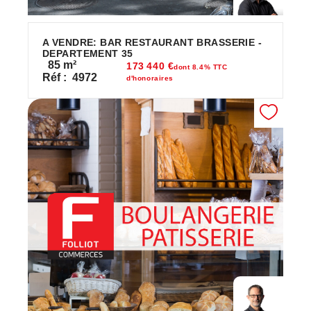
A VENDRE: BAR RESTAURANT BRASSERIE -
DEPARTEMENT 35
85
m²
173 440 €
dont 8.4% TTC
Réf :
4972
d'honoraires