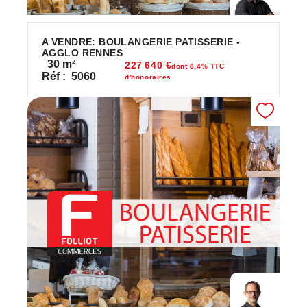
A VENDRE: BOULANGERIE PATISSERIE -
AGGLO RENNES
30
m²
227 640 €
dont 8.4% TTC
Réf :
5060
d'honoraires