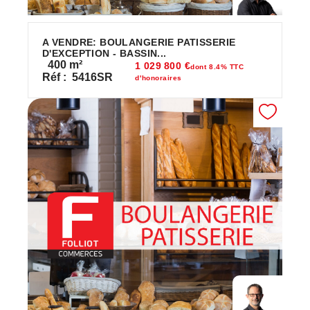
A VENDRE: BOULANGERIE PATISSERIE
D'EXCEPTION - BASSIN...
400
m²
1 029 800 €
dont 8.4% TTC
Réf :
5416SR
d'honoraires