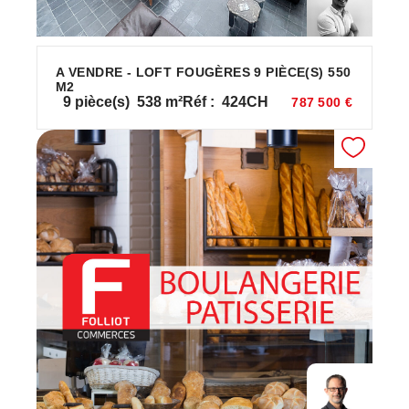
A VENDRE - LOFT FOUGÈRES 9 PIÈCE(S) 550
M2
9
pièce(s)
538
m²
Réf :
424CH
787 500 €