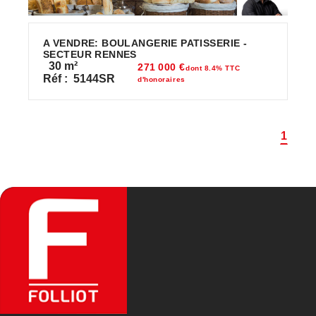
A VENDRE: BOULANGERIE PATISSERIE -
SECTEUR RENNES
30
m²
271 000 €
dont 8.4% TTC
Réf :
5144SR
d'honoraires
1