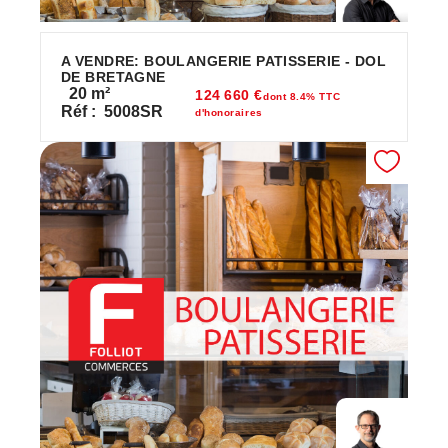
A VENDRE: BOULANGERIE PATISSERIE - DOL
DE BRETAGNE
20
m²
124 660 €
dont 8.4% TTC
Réf :
5008SR
d'honoraires