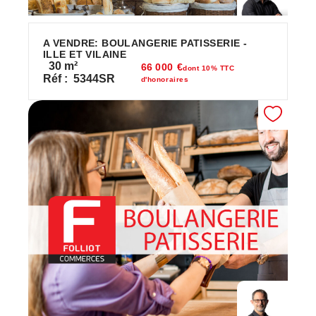
A VENDRE: BOULANGERIE PATISSERIE -
ILLE ET VILAINE
30
m²
66 000 €
dont 10% TTC
Réf :
5344SR
d'honoraires