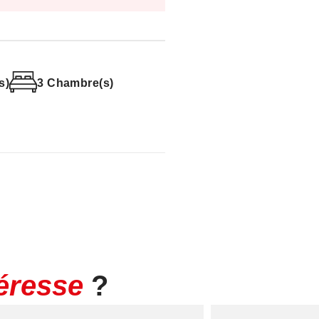
Performance Énergétique :
Wh/m²/an - Rang E
n - Rang E
s)
3 Chambre(s)
s d'énergie pour un usage
els ce bien est exposé sont
ww.géorisques.gouv.fr
téresse
?