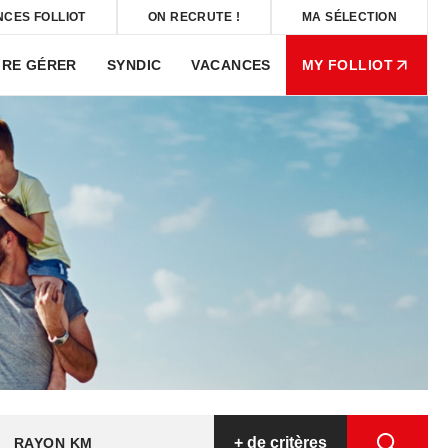
NCES FOLLIOT
ON RECRUTE !
MA SÉLECTION
IRE GÉRER
SYNDIC
VACANCES
MY FOLLIOT
+
de critères
RAYON KM