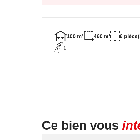
Informations complémentaires :
Date de réalisation du Diagnostic de 
27/11/2021
Consommation énergie primaire: 288 k
Gaz à effet de serre : 60 kg éqCO2/m²/a
100 m²
460 m²
6 pièce(
1
Montant estimé des dépenses annuelle
standard : entre 2580 € et 3530€.
Les informations sur les risques auxqu
disponibles sur le site Géorisques : w
Ce bien vous
in