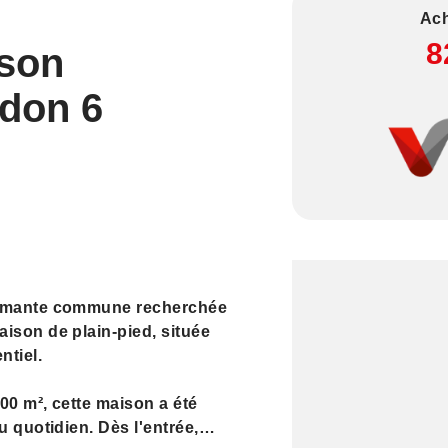
Ach
8
son
Odon 6
harmante commune recherchée
ison de plain-pied, située
ntiel.
00 m², cette maison a été
u quotidien. Dès l'entrée,