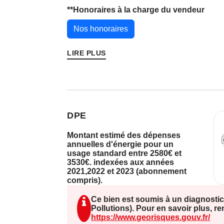
vous serez séduit par une agréable piè
**
Honoraires à la charge du vendeur
de lumière grâce à son exposition. Ell
cuisine indépendante, fonctionnelle et 
Nos honoraires
L'espace nuit se compose de trois cha
LIRE PLUS
parfaites pour accueillir votre famille.
WC viennent compléter l'ensemble, pour
harmonieux.
Vous découvrirez également un sous-s
DPE
fonctions : espace buanderie, cave à vi
Montant estimé des dépenses
annuelles d'énergie pour un
À l'extérieur, vous profiterez pleineme
usage standard entre 2580€ et
terrain de 460 m² avec terrasse, idéal
3530€. indexées aux années
en famille ou entre amis.
2021,2022 et 2023 (abonnement
compris).
Un cadre recherché pour une famille o
Ce bien est soumis à un diagnostic
s'installer durablement, tout en restan
Pollutions). Pour en savoir plus, r
https://www.georisques.gouv.fr/