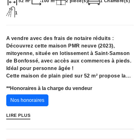
52 m²
100 m²
2 pièce(s)
1 Chambre(s)
1
A vendre avec des frais de notaire réduits :
Découvrez cette maison PMR neuve (2023),
mitoyenne, située en lotissement à Saint-Samson
de Bonfossé, avec accès aux commerces à pieds.
Idéal pour personne âgée !
Cette maison de plain pied sur 52 m² propose la
disposition suivante :
**
Honoraires à la charge du vendeur
- 1Grande pièce de vie avec cuisine aménagée et
équipée (31 m²),
Nos honoraires
- 1Chambre (10,7 m²)
- 1 Salle d'eau avec douche PMR et WC (5,8 m²)
LIRE PLUS
- 1 Cellier (4,7 m²)
- 1 Jardinet clôturé avec pelouse synthétique.