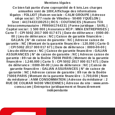
Mentions légales
Ce bien fait partie d'une copropriété de 6 lots.Les charges
annuelles sont de 100€.
Affichage des informations
légales : FOLLIOT | Raison sociale : CALM GROUPE | Adresse
siège social : 577 route de Villedieu - 50400 YQUELON |
Siret : 44174433100253 | RCS : COUTANCES | Numero TVA
Intracommunautaire : FR90441744331 | Forme juridique : SARL |
Capital social : 1 500 000 | Assurance RCP : MMA ENTREPRISES |
Carte T : CPI 5002 2017 000 017 671 | Date de délivrance : 0000-00-
00 | Lieu de délivrance : NC | Caisse de garantie financière :
GALIAN. | N° de caisse de garantie : NC | Adresse caisse de
garantie : NC | Montant de la garantie financière : 120.000 | Carte G
: CPI 5002 2017 000 017 671 | Date de délivrance : 0000-00-00 |
Lieu de délivrance : NC | Caisse de garantie financière : GALIAN
ASSURANCES | N° de caisse de garantie : NC | Adresse caisse de
garantie : 89 rue de la Boétie 75008 PARIS | Montant de la garantie
financière : 1.240.000 | Carte S : CPI 5002 2017 000 017 671 | Date
de délivrance : 0000-00-00 | Lieu de délivrance : NC | Caisse de
garantie financière : GALIAN ASSURANCES | N° de caisse de
garantie : NC | Adresse caisse de garantie : 89 rue de la Boétie
75008 PARIS | Montant de la garantie financière : 1.700.000 | Nom
du médiateur : ANM CONSOMMATION | Adresse du médiateur : 2
RUE DE COLMAR 94300 VINCENNES | Adresse du site :
www.anm-
conso.com
|
Entreprise juridiquement et financièrement
indépendante