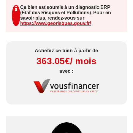
Chauffage : PAC et plancher chauffant
Ce bien est soumis à un diagnostic ERP
Volets électriques, double vitrage, construction en
(État des Risques et Pollutions). Pour en
brique.
savoir plus, rendez-vous sur
https://www.georisques.gouv.fr/
loué 500€
Envie d'en savoir plus ? Prenez contact par
Achetez ce bien à partir de
téléphone au 06 21 28 33 03 avec Mr. LEGOUPIL.
363.05€/ mois
Les informations sur les risques auxquels ce bien
avec :
est exposé sont disponibles sur le site Géorisques
: www. georisques. gouv. fr