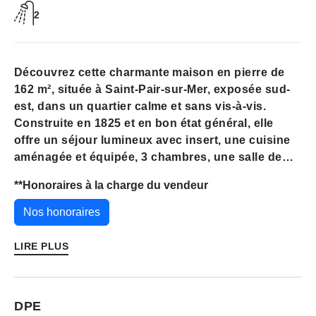
2
Découvrez cette charmante maison en pierre de
162 m², située à Saint-Pair-sur-Mer, exposée sud-
est, dans un quartier calme et sans vis-à-vis.
Construite en 1825 et en bon état général, elle
offre un séjour lumineux avec insert, une cuisine
aménagée et équipée, 3 chambres, une salle de
bain, une salle d'eau, et 2 WC.
**
Honoraires à la charge du vendeur
Le chauffage électrique par radiateurs assure
Nos honoraires
votre confort.
. Les fenêtres en aluminium double vitrage
LIRE PLUS
garantissent une bonne isolation.
L'assainissement est raccordé au tout à l'égout.
DPE
Vous apprécierez la proximité de nombreux