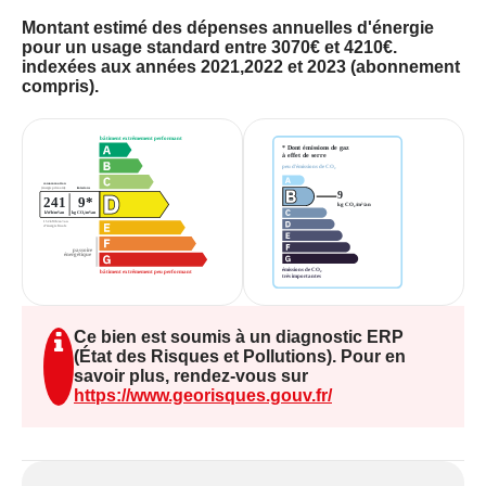
commerces et services : restaurants,
Montant estimé des dépenses annuelles d'énergie
boulangeries, boucheries, pharmacies, médecins,
pour un usage standard entre 3070€ et 4210€.
indexées aux années 2021,2022 et 2023 (abonnement
ainsi que des espaces verts pour vos loisirs.
compris).
L'autoroute est accessible à 20 km, facilitant vos
déplacements.
Contactez l'agence FOLLIOT - Granville pour
organiser une visite.
Ce bien est soumis à un diagnostic ERP
(État des Risques et Pollutions). Pour en
savoir plus, rendez-vous sur
https://www.georisques.gouv.fr/