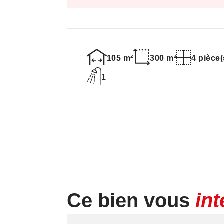
105 m²
300 m²
4 pièce(
1
Ce bien vous
in