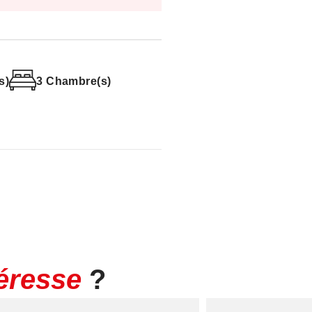
s)
3 Chambre(s)
téresse
?