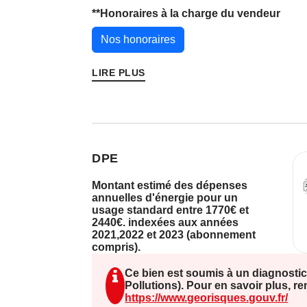
soirées cosy. La maison est exposée SUD - NORD, garantissant
**
Honoraires à la charge du vendeur
une luminosité optimale. Vous trouvere
et un WC séparé. À l'extérieur, vous po
Nos honoraires
de 14 m², parfaite pour vos repas en ple
double vitrage et les volets sont roulan
LIRE PLUS
sécurité. Située à proximité de plusieu
tels que le Lycée professionnel Jean Jo
Langevin et le Collège Paul Eluard, cet
une famille. Ne manquez pas cette oppo
FOLLIOT à Dives-sur-Mer pour plus d'i
DPE
Montant estimé des dépenses
annuelles d'énergie pour un
usage standard entre 1770€ et
2440€. indexées aux années
2021,2022 et 2023 (abonnement
compris).
Ce bien est soumis à un diagnostic
Pollutions). Pour en savoir plus, r
https://www.georisques.gouv.fr/