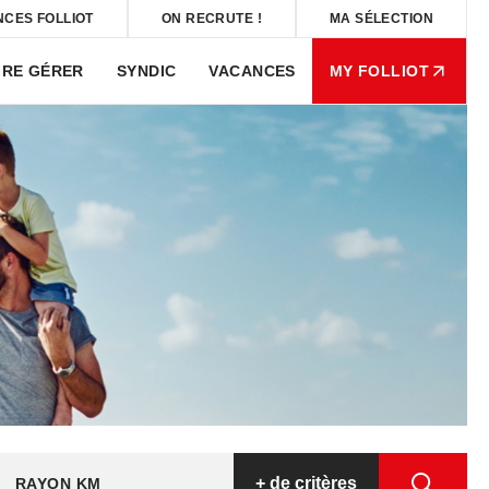
NCES FOLLIOT
ON RECRUTE !
MA SÉLECTION
IRE GÉRER
SYNDIC
VACANCES
MY FOLLIOT
+
de critères
RAYON KM