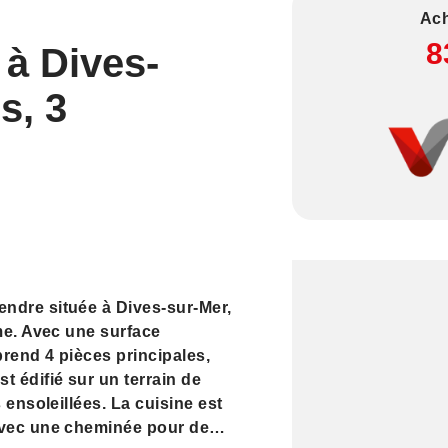
Ach
8
 à Dives-
s, 3
ndre située à Dives-sur-Mer,
me. Avec une surface
rend 4 pièces principales,
t édifié sur un terrain de
 ensoleillées. La cuisine est
avec une cheminée pour des