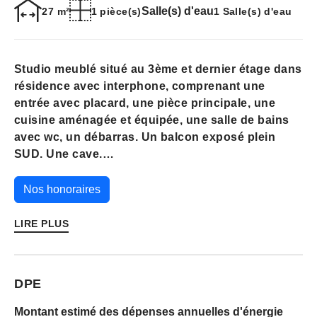
Salle(s) d'eau
27 m²
1 pièce(s)
1 Salle(s) d'eau
Studio meublé situé au 3ème et dernier étage dans
résidence avec interphone, comprenant une
entrée avec placard, une pièce principale, une
cuisine aménagée et équipée, une salle de bains
avec wc, un débarras. Un balcon exposé plein
SUD. Une cave.
Disponible dès le 07/07/2026.
Nos honoraires
"Les informations sur les risques auxquels ce
LIRE PLUS
bien est exposé sont disponibles sur le site
Géorisques : www. georisques.gouv.fr"
DPE
Montant estimé des dépenses annuelles d'énergie