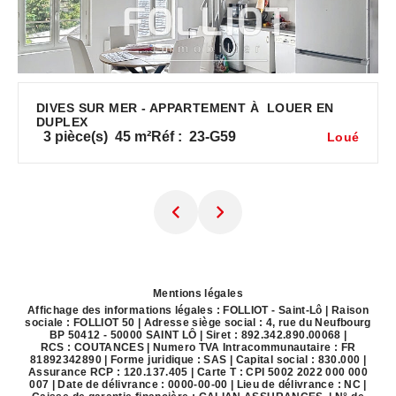
DIVES SUR MER - APPARTEMENT À LOUER EN
DUPLEX
3
pièce(s)
45
m²
Réf :
23-G59
Loué
Mentions légales
Affichage des informations légales : FOLLIOT - Saint-Lô | Raison
sociale : FOLLIOT 50 | Adresse siège social : 4, rue du Neufbourg
BP 50412 - 50000 SAINT LÔ | Siret : 892.342.890.00068 |
RCS : COUTANCES | Numero TVA Intracommunautaire : FR
81892342890 | Forme juridique : SAS | Capital social : 830.000 |
Assurance RCP : 120.137.405 |
Carte T : CPI 5002 2022 000 000
007 | Date de délivrance : 0000-00-00 | Lieu de délivrance : NC |