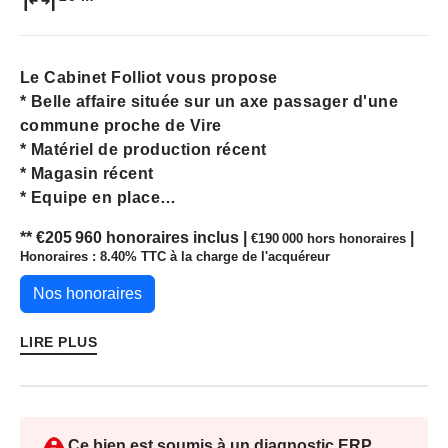
Le Cabinet Folliot vous propose
* Belle affaire située sur un axe passager d'une
commune proche de Vire
* Matériel de production récent
* Magasin récent
* Equipe en place
* CA HT 2024 : 322 000€ avec 6 semaines de
** €205 960
honoraires inclus
|
|
€190 000
hors honoraires
congés
Honoraires : 8.40% TTC à la charge de l'acquéreur
* 2.5 JOURS DE FERMETURE HEBDOMADAIRE
* Idéal pour une première installation
Nos honoraires
Les informations sur les risques auxquels ce bien
LIRE PLUS
est exposé sont disponibles sur le site
Géorisques: www.georisques.gouv.fr
Ce bien est soumis à un diagnostic ERP