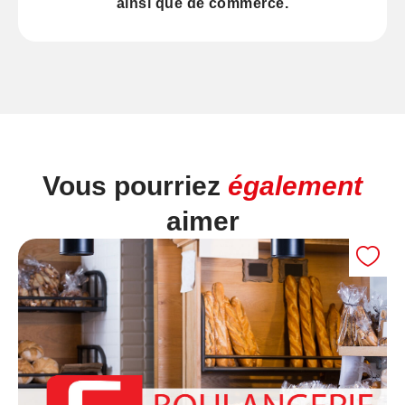
ainsi que de
commerce
.
Vous pourriez
également
aimer