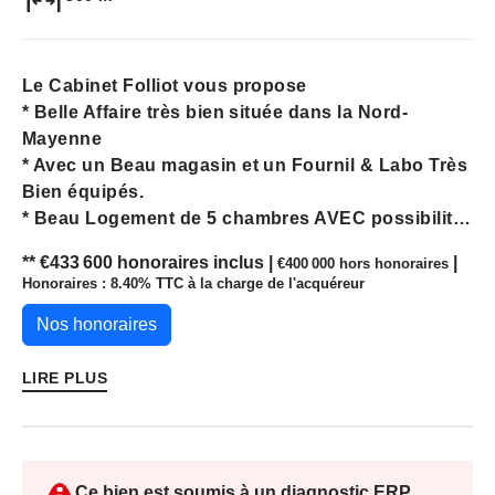
Le Cabinet Folliot vous propose
* Belle Affaire très bien située dans la Nord-
Mayenne
* Avec un Beau magasin et un Fournil & Labo Très
Bien équipés.
* Beau Logement de 5 chambres AVEC possibilité
d'achat des murs
** €433 600
honoraires inclus
|
|
€400 000
hors honoraires
* CA de 727 000€
Honoraires : 8.40% TTC à la charge de l'acquéreur
A VOIR RAPIDEMENT
Nos honoraires
Les informations sur les risques auxquels ce bien
est exposé sont disponibles sur le site
LIRE PLUS
Géorisques: www.georisques.gouv.fr
Ce bien est soumis à un diagnostic ERP