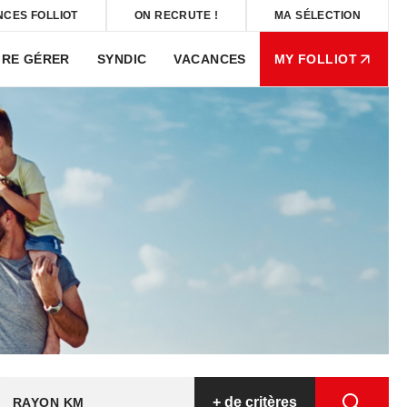
NCES FOLLIOT
ON RECRUTE !
MA SÉLECTION
IRE GÉRER
SYNDIC
VACANCES
MY FOLLIOT
+
de critères
RAYON KM