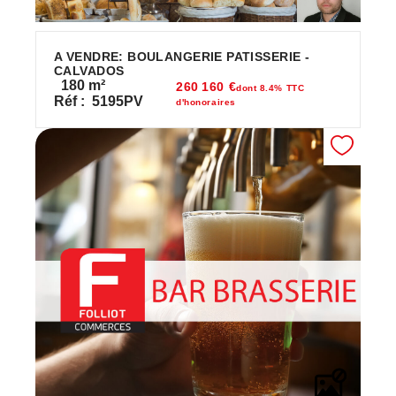
A VENDRE: BOULANGERIE PATISSERIE -
CALVADOS
180
m²
260 160 €
dont 8.4% TTC
Réf :
5195PV
d'honoraires