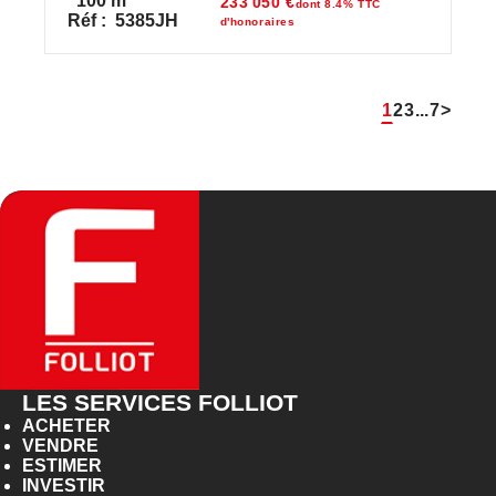
100
m²
233 050 €
dont 8.4% TTC
Réf :
5385JH
d'honoraires
1
2
3
...
7
>
LES SERVICES FOLLIOT
ACHETER
VENDRE
ESTIMER
INVESTIR