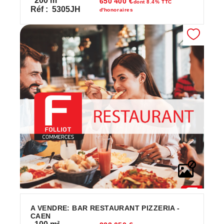
200
m²
650 400 €
dont 8.4% TTC
Réf :
5305JH
d'honoraires
A VENDRE: BAR RESTAURANT PIZZERIA -
CAEN