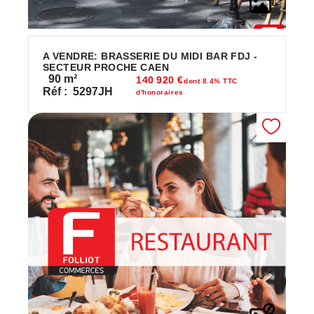
A VENDRE: BRASSERIE DU MIDI BAR FDJ -
SECTEUR PROCHE CAEN
90
m²
140 920 €
dont 8.4% TTC
Réf :
5297JH
d'honoraires