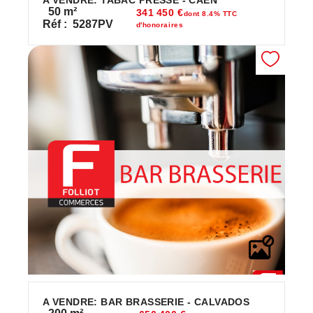
50
m²
341 450 €
dont 8.4% TTC
Réf :
5287PV
d'honoraires
A VENDRE: BAR BRASSERIE - CALVADOS