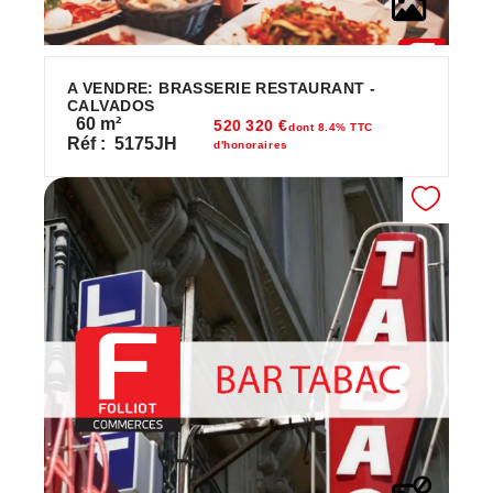
A VENDRE: BRASSERIE RESTAURANT -
CALVADOS
60
m²
520 320 €
dont 8.4% TTC
Réf :
5175JH
d'honoraires