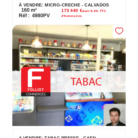
À VENDRE: MICRO-CRECHE - CALVADOS
160
m²
173 440 €
dont 8.4% TTC
Réf :
4980PV
d'honoraires
A VENDRE: TABAC PRESSE - CAEN