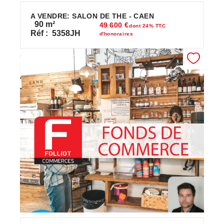
A VENDRE: SALON DE THE - CAEN
90
m²
49 600 €
dont 24% TTC
Réf :
5358JH
d'honoraires