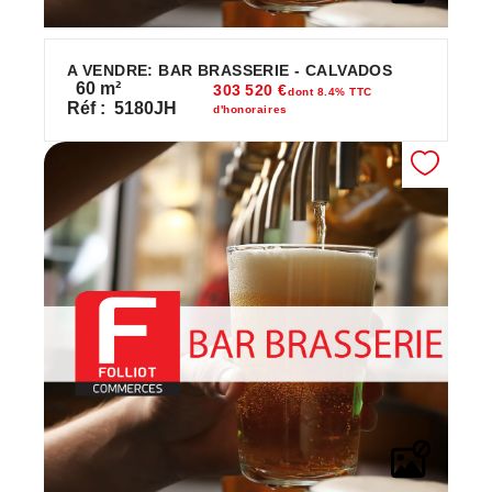
A VENDRE: BAR BRASSERIE - CALVADOS
60
m²
303 520 €
dont 8.4% TTC
Réf :
5180JH
d'honoraires