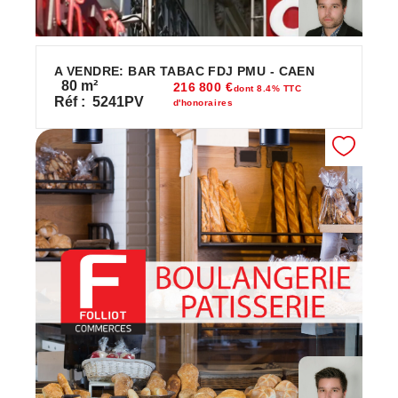
A VENDRE: BAR TABAC FDJ PMU - CAEN
80
m²
216 800 €
dont 8.4% TTC
Réf :
5241PV
d'honoraires