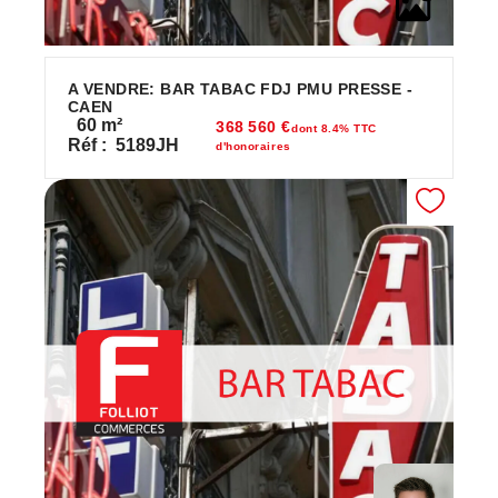
A VENDRE: BAR TABAC FDJ PMU PRESSE -
CAEN
60
m²
368 560 €
dont 8.4% TTC
Réf :
5189JH
d'honoraires