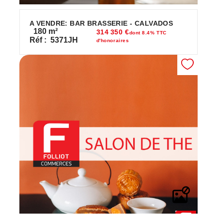
A VENDRE: BAR BRASSERIE - CALVADOS
180
m²
314 350 €
dont 8.4% TTC
Réf :
5371JH
d'honoraires