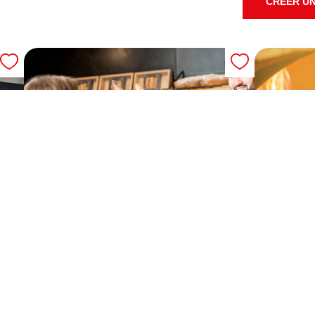
CRÉER UN
A VENDRE: BOULANGERIE
A VEND