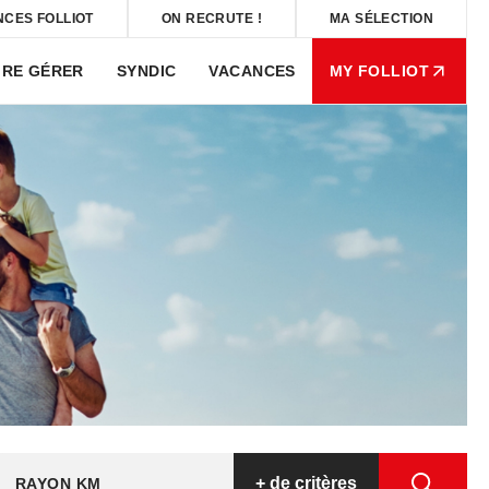
NCES FOLLIOT
ON RECRUTE !
MA SÉLECTION
IRE GÉRER
SYNDIC
VACANCES
MY FOLLIOT
+
de critères
RAYON KM