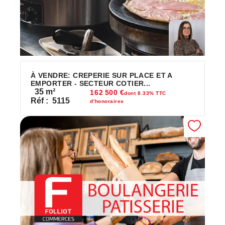
À VENDRE: CREPERIE SUR PLACE ET A
EMPORTER - SECTEUR COTIER...
35
m²
162 500 €
dont 8.33% TTC
Réf :
5115
d'honoraires