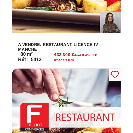
A VENDRE: RESTAURANT LICENCE IV -
MANCHE
80
m²
433 600 €
dont 8.4% TTC
Réf :
5413
d'honoraires