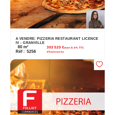
A VENDRE: PIZZERIA RESTAURANT LICENCE
IV - GRANVILLE
80
m²
303 520 €
dont 8.4% TTC
Réf :
5256
d'honoraires