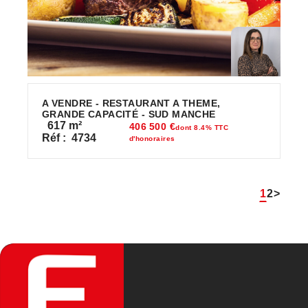
A VENDRE - RESTAURANT A THEME,
GRANDE CAPACITÉ - SUD MANCHE
617
m²
406 500 €
dont 8.4% TTC
Réf :
4734
d'honoraires
1
2
>