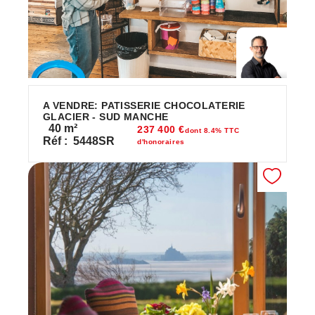
A VENDRE: PATISSERIE CHOCOLATERIE
GLACIER - SUD MANCHE
40
m²
237 400 €
dont 8.4% TTC
Réf :
5448SR
d'honoraires