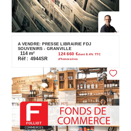
A VENDRE: PRESSE LIBRAIRIE FDJ
SOUVENIRS - GRANVILLE
114
m²
124 660 €
dont 8.4% TTC
Réf :
4944SR
d'honoraires