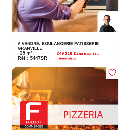
A VENDRE: BOULANGERIE PATISSERIE -
GRANVILLE
25
m²
249 310 €
dont 8.4% TTC
Réf :
5447SR
d'honoraires