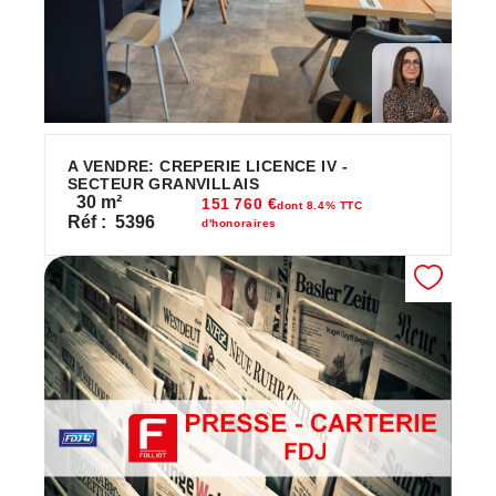
A VENDRE: CREPERIE LICENCE IV -
SECTEUR GRANVILLAIS
30
m²
151 760 €
dont 8.4% TTC
Réf :
5396
d'honoraires