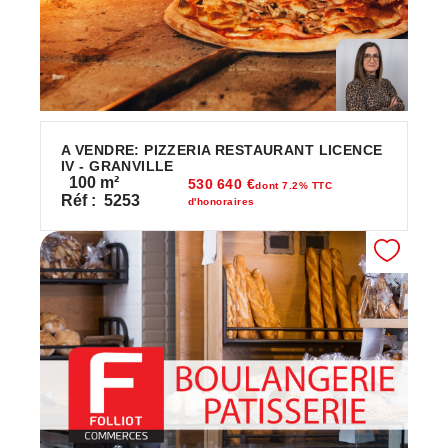
A VENDRE: PIZZERIA RESTAURANT LICENCE
IV - GRANVILLE
100
m²
530 640 €
dont 7.2% TTC
Réf :
5253
d'honoraires