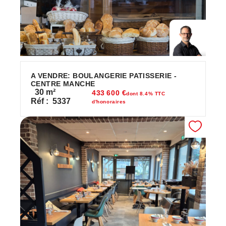
A VENDRE: BOULANGERIE PATISSERIE -
CENTRE MANCHE
30
m²
433 600 €
dont 8.4% TTC
Réf :
5337
d'honoraires