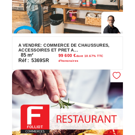
A VENDRE: COMMERCE DE CHAUSSURES,
ACCESSOIRES ET PRET A...
85
m²
99 600 €
dont 10.67% TTC
Réf :
5369SR
d'honoraires