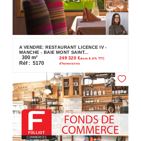
A VENDRE: RESTAURANT LICENCE IV -
MANCHE - BAIE MONT SAINT...
300
m²
249 320 €
dont 8.4% TTC
Réf :
5170
d'honoraires