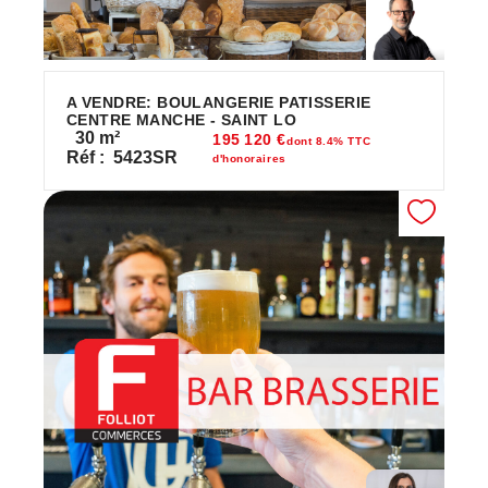
A VENDRE: BOULANGERIE PATISSERIE
CENTRE MANCHE - SAINT LO
30
m²
195 120 €
dont 8.4% TTC
Réf :
5423SR
d'honoraires