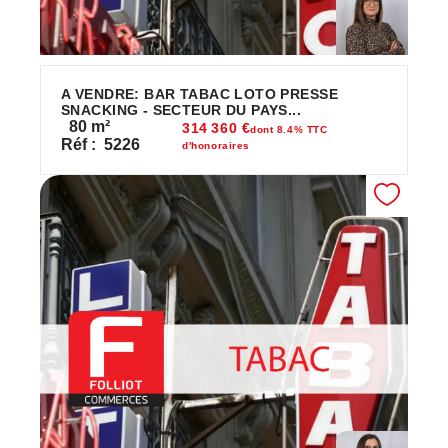
A VENDRE: BAR TABAC LOTO PRESSE
SNACKING - SECTEUR DU PAYS...
80
m²
314 360 €
dont 8.4% TTC
Réf :
5226
d'honoraires