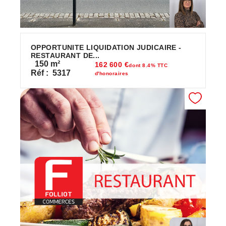
OPPORTUNITE LIQUIDATION JUDICAIRE -
RESTAURANT DE...
150
m²
162 600 €
dont 8.4% TTC
Réf :
5317
d'honoraires