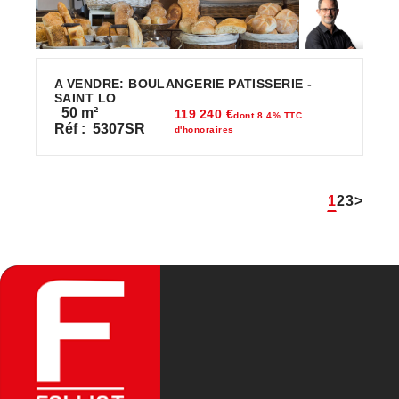
A VENDRE: BOULANGERIE PATISSERIE -
SAINT LO
50
m²
119 240 €
dont 8.4% TTC
Réf :
5307SR
d'honoraires
1
2
3
>