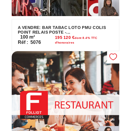
A VENDRE: BAR TABAC LOTO PMU COLIS
POINT RELAIS POSTE -...
100
m²
195 120 €
dont 8.4% TTC
Réf :
5076
d'honoraires