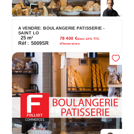
A VENDRE: BOULANGERIE PATISSERIE -
SAINT LO
25
m²
78 400 €
dont 12% TTC
Réf :
5009SR
d'honoraires