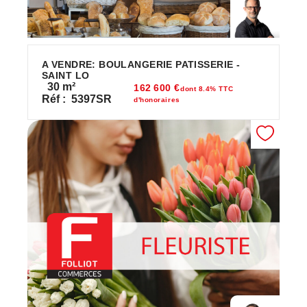
A VENDRE: BOULANGERIE PATISSERIE -
SAINT LO
30
m²
162 600 €
dont 8.4% TTC
Réf :
5397SR
d'honoraires