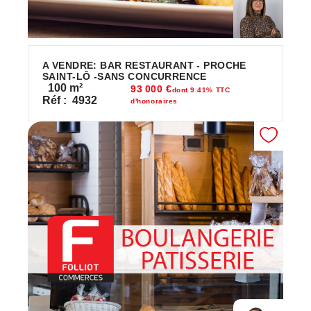
A VENDRE: BAR RESTAURANT - PROCHE
SAINT-LÔ -SANS CONCURRENCE
100
m²
93 000 €
dont 9.41% TTC
Réf :
4932
d'honoraires