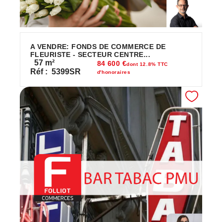
A VENDRE: FONDS DE COMMERCE DE
FLEURISTE - SECTEUR CENTRE...
57
m²
84 600 €
dont 12.8% TTC
Réf :
5399SR
d'honoraires