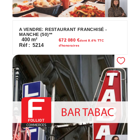
A VENDRE: RESTAURANT FRANCHISÉ -
MANCHE (50)**
400
m²
672 080 €
dont 8.4% TTC
Réf :
5214
d'honoraires