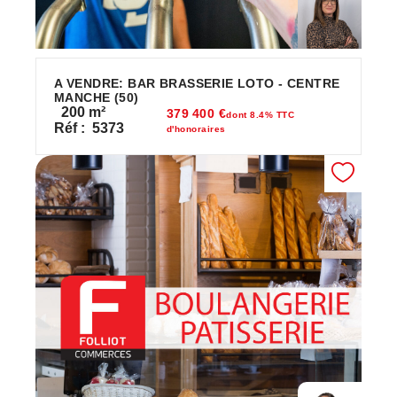
A VENDRE: BAR BRASSERIE LOTO - CENTRE
MANCHE (50)
200
m²
379 400 €
dont 8.4% TTC
Réf :
5373
d'honoraires