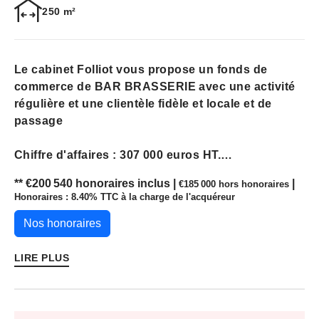
250 m²
Le cabinet Folliot vous propose un fonds de
commerce de BAR BRASSERIE avec une activité
régulière et une clientèle fidèle et locale et de
passage
Chiffre d'affaires : 307 000 euros HT.
EBE : 70 000 euros.
** €200 540
honoraires inclus
|
|
€185 000
hors honoraires
Service du midi uniquement avec une cuisine
Honoraires : 8.40% TTC à la charge de l'acquéreur
simple, efficace et bien organisée, pour une
moyenne d'environ 65 couverts par service.
Nos honoraires
L'établissement dispose d'une jolie salle d'environ
LIRE PLUS
80 couverts, d'un agencement récent et d'une
grande cuisine propre et fonctionnelle.
Stationnement facile avec parking à proximité.