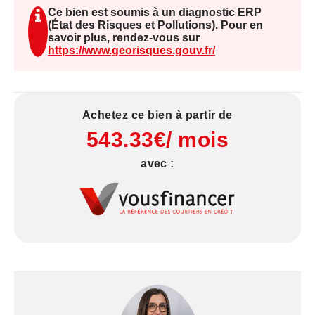
Ce bien est soumis à un diagnostic ERP
Fermeture le jeudi après-midi, le samedi après-
(État des Risques et Pollutions). Pour en
savoir plus, rendez-vous sur
midi et le dimanche, ainsi que 5 semaines de
https://www.georisques.gouv.fr/
congés annuels, offrant un bon équilibre entre vie
professionnelle et personnelle.
Habitation de fonction comprenant 4 chambres.
Achetez ce bien à partir de
543.33€/ mois
Possibilité d'acquérir les murs commerciaux.
avec :
Affaire saine et rentable, idéale pour un couple ou
un professionnel souhaitant concilier qualité de
vie et rentabilité.
FOLLIOT COMMERCES
Les informations sur les risques auxquels ce bien
est exposé sont disponibles sur le site Géorisques
: [www.georisques.gouv.fr]
(http://www.georisques.gouv.fr)