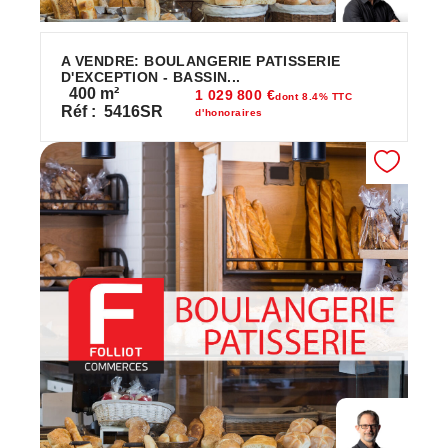
A VENDRE: BOULANGERIE PATISSERIE
D'EXCEPTION - BASSIN...
400
m²
1 029 800 €
dont 8.4% TTC
Réf :
5416SR
d'honoraires