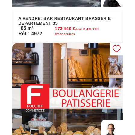
A VENDRE: BAR RESTAURANT BRASSERIE -
DEPARTEMENT 35
85
m²
173 440 €
dont 8.4% TTC
Réf :
4972
d'honoraires