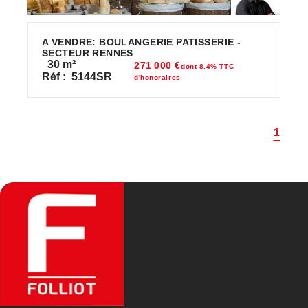
A VENDRE: BOULANGERIE PATISSERIE -
SECTEUR RENNES
30
m²
271 000 €
dont 8.4% TTC
Réf :
5144SR
d'honoraires
1