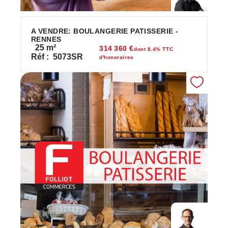
A VENDRE: BOULANGERIE PATISSERIE -
RENNES
25
m²
314 360 €
dont 8.4% TTC
Réf :
5073SR
d'honoraires