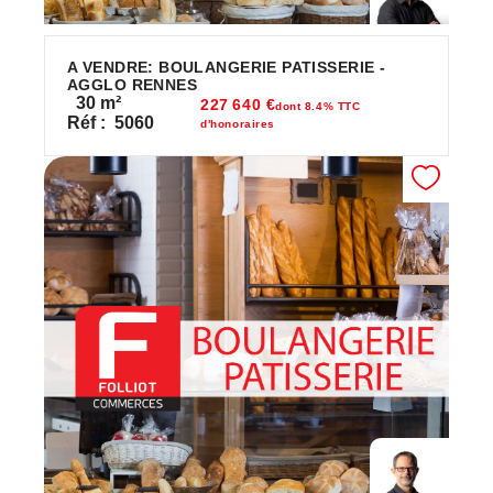
A VENDRE: BOULANGERIE PATISSERIE -
AGGLO RENNES
30
m²
227 640 €
dont 8.4% TTC
Réf :
5060
d'honoraires