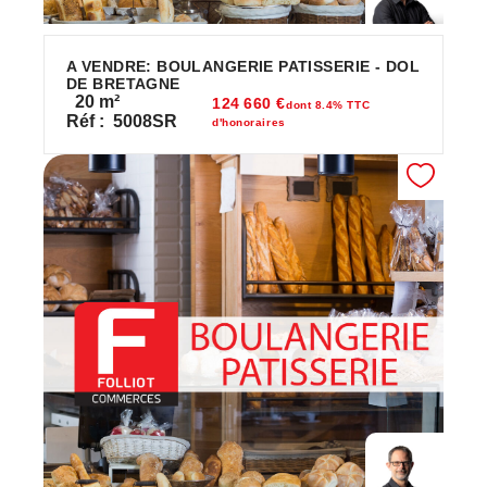
A VENDRE: BOULANGERIE PATISSERIE - DOL
DE BRETAGNE
20
m²
124 660 €
dont 8.4% TTC
Réf :
5008SR
d'honoraires