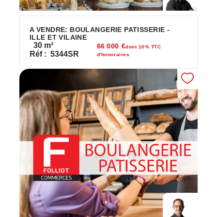
A VENDRE: BOULANGERIE PATISSERIE -
ILLE ET VILAINE
30
m²
66 000 €
dont 10% TTC
Réf :
5344SR
d'honoraires