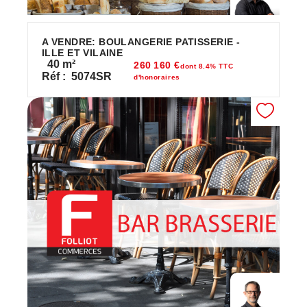
A VENDRE: BOULANGERIE PATISSERIE -
ILLE ET VILAINE
40
m²
260 160 €
dont 8.4% TTC
Réf :
5074SR
d'honoraires