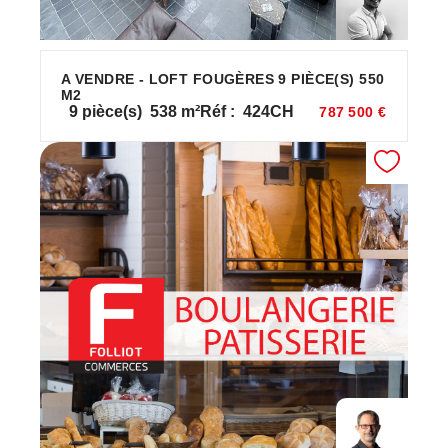
A VENDRE - LOFT FOUGÈRES 9 PIÈCE(S) 550
M2
9
pièce(s)
538
m²
Réf :
424CH
787 500 €