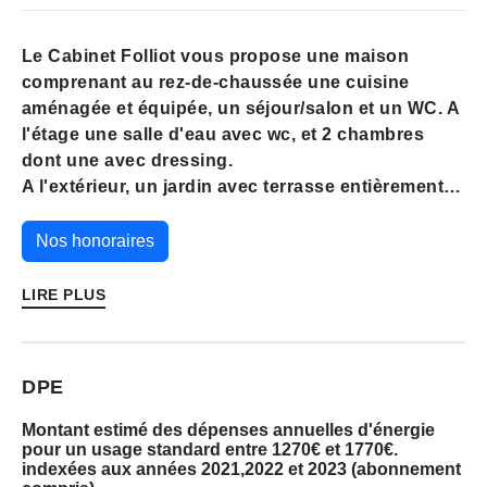
Le Cabinet Folliot vous propose une maison
comprenant au rez-de-chaussée une cuisine
aménagée et équipée, un séjour/salon et un WC. A
l'étage une salle d'eau avec wc, et 2 chambres
dont une avec dressing.
A l'extérieur, un jardin avec terrasse entièrement
clos et cabanon de jardin.
Nos honoraires
Chauffage électrique et poêle à pellets.
LIRE PLUS
Cette maison est proposée à la location pour un
loyer mensuel de 750€ hors charges. Un dépôt de
garantie de 750€ est demandé. Les honoraires
DPE
charge locataire sont de 750€ (dont frais état des
lieux : 234.15€).
Montant estimé des dépenses annuelles d'énergie
pour un usage standard entre 1270€ et 1770€.
indexées aux années 2021,2022 et 2023 (abonnement
La performance énergétique est notée en C - 177