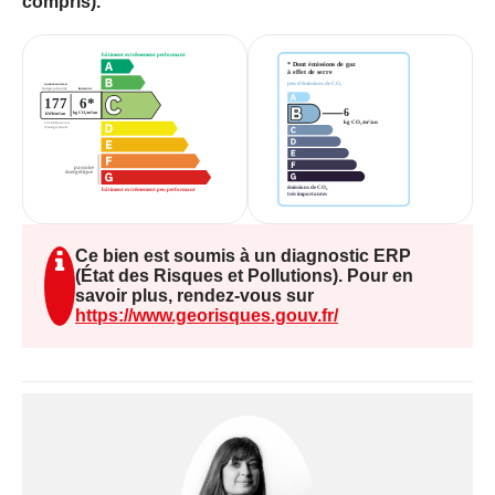
compris).
kWh/m²/an et l'émissions de gaz à effet de serre
est en B - 6 CO2/m²/an. Le montant estimé des
dépenses annuelles d'énergie pour un usage
standard s'élève entre 1270 € et 1770 €. Les prix
moyens des énergies sont indexés sur l'année
2021, 2022 et 2023.
Les informations sur les risques auxquels ce bien
est exposé sont disponibles sur le site Géorisques
: www.georisques.gouv.fr.
Ce bien est soumis à un diagnostic ERP
(État des Risques et Pollutions). Pour en
savoir plus, rendez-vous sur
Disponible à partir du 1er Aout.
https://www.georisques.gouv.fr/