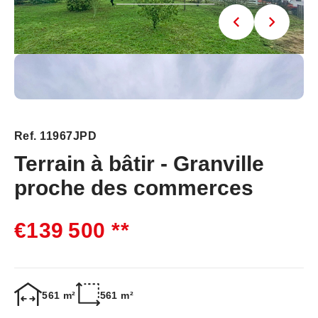
Ref. 11967JPD
Terrain à bâtir - Granville
proche des commerces
€139 500
**
561 m²
561 m²