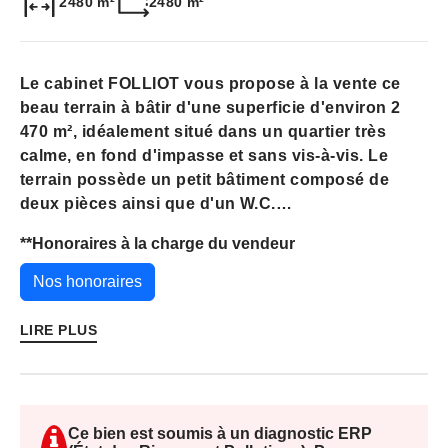
2480 m²
2480 m²
Le cabinet FOLLIOT vous propose à la vente ce
beau terrain à bâtir d'une superficie d'environ 2
470 m², idéalement situé dans un quartier très
calme, en fond d'impasse et sans vis-à-vis. Le
terrain possède un petit bâtiment composé de
deux pièces ainsi que d'un W.C.
**
Honoraires à la charge du vendeur
Vous apprécierez sa proximité immédiate des
commerces essentiels (boulangerie, Proxi,
Nos honoraires
restaurant, école?), accessibles en seulement 2
minutes, ainsi que sa situation privilégiée à 10
LIRE PLUS
minutes de la mer, de Coutances et à 25 minutes
de Granville.
La gare SNCF, située à 10 minutes, permet de
Ce bien est soumis à un diagnostic ERP
rejoindre facilement les grandes villes.