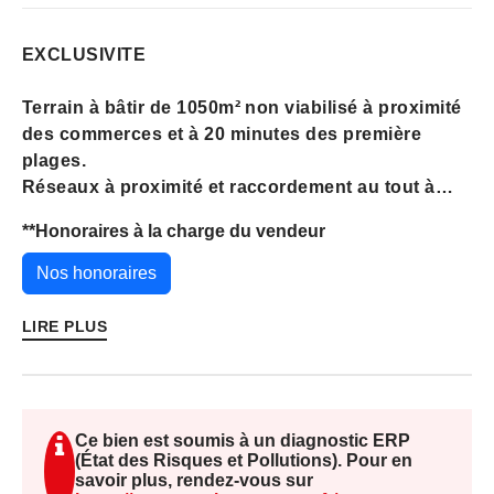
EXCLUSIVITE
Terrain à bâtir de 1050m² non viabilisé à proximité
des commerces et à 20 minutes des première
plages.
Réseaux à proximité et raccordement au tout à
l'égout possible.
**
Honoraires à la charge du vendeur
CU opérationnel.
Nos honoraires
Il est possible d'avoir une superficie totale
d'environ 2100m2.
LIRE PLUS
Pour davantage d'informations, n'hésitez pas à
contacter le cabinet Folliot de GAVRAY au 02 33 50
97 00.
Ce bien est soumis à un diagnostic ERP
(État des Risques et Pollutions). Pour en
Les informations sur les risques auxquels ce bien
savoir plus, rendez-vous sur