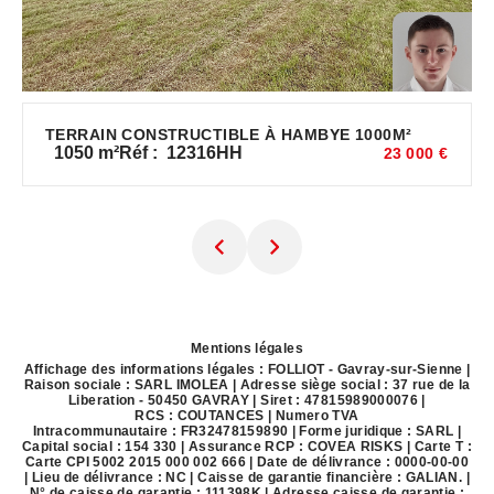
TERRAIN CONSTRUCTIBLE À HAMBYE 1000M²
1050
m²
Réf :
12316HH
23 000 €
Mentions légales
Affichage des informations légales : FOLLIOT - Gavray-sur-Sienne |
Raison sociale : SARL IMOLEA | Adresse siège social : 37 rue de la
Liberation - 50450 GAVRAY | Siret : 47815989000076 |
RCS : COUTANCES | Numero TVA
Intracommunautaire : FR32478159890 | Forme juridique : SARL |
Capital social : 154 330 | Assurance RCP : COVEA RISKS |
Carte T :
Carte CPI 5002 2015 000 002 666 | Date de délivrance : 0000-00-00
| Lieu de délivrance : NC | Caisse de garantie financière : GALIAN. |
N° de caisse de garantie : 111398K | Adresse caisse de garantie :