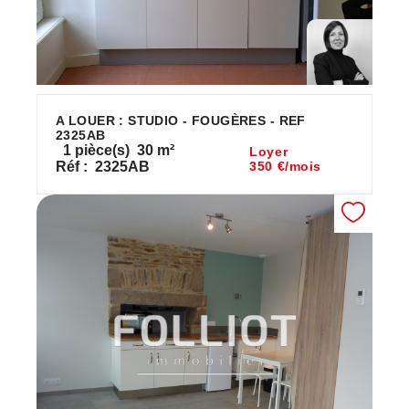
A LOUER : STUDIO - FOUGÈRES - REF
2325AB
1
pièce(s)
30
m²
Loyer
Réf :
2325AB
350 €/mois