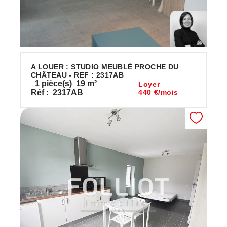
A LOUER : STUDIO MEUBLÉ PROCHE DU
CHÂTEAU - REF : 2317AB
1
pièce(s)
19
m²
Loyer
Réf :
2317AB
440 €/mois