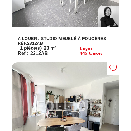
A LOUER : STUDIO MEUBLÉ À FOUGÈRES -
RÉF.2312AB
1
pièce(s)
23
m²
Loyer
Réf :
2312AB
445 €/mois