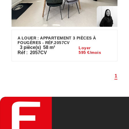
A LOUER : APPARTEMENT 3 PIÈCES À
FOUGÈRES - RÉF.2057CV
3
pièce(s)
58
m²
Loyer
Réf :
2057CV
595 €/mois
1