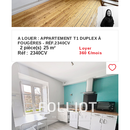
A LOUER : APPARTEMENT T1 DUPLEX À
FOUGÈRES - RÉF.2340CV
2
pièce(s)
25
m²
Loyer
Réf :
2340CV
360 €/mois