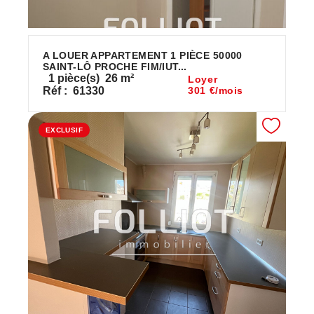
A LOUER APPARTEMENT 1 PIÈCE 50000
SAINT-LÔ PROCHE FIM/IUT...
1
pièce(s)
26
m²
Loyer
Réf :
61330
301 €/mois
EXCLUSIF