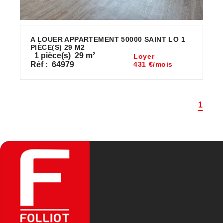
A LOUER APPARTEMENT 50000 SAINT LO 1
PIÈCE(S) 29 M2
1
pièce(s)
29
m²
Loyer
Réf :
64979
431 €/mois
1