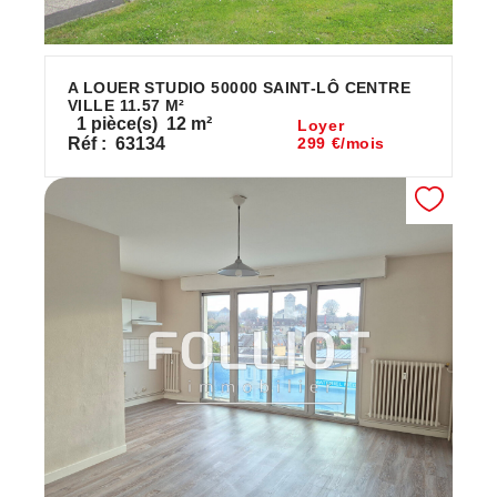
A LOUER STUDIO 50000 SAINT-LÔ CENTRE
VILLE 11.57 M²
1
pièce(s)
12
m²
Loyer
Réf :
63134
299 €/mois