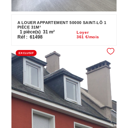
A LOUER APPARTEMENT 50000 SAINT-LÔ 1
PIÈCE 31M²
1
pièce(s)
31
m²
Loyer
Réf :
61498
361 €/mois
EXCLUSIF