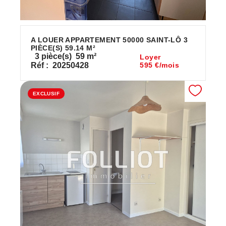
A LOUER APPARTEMENT 50000 SAINT-LÔ 3
PIÈCE(S) 59.14 M²
3
pièce(s)
59
m²
Loyer
Réf :
20250428
595 €/mois
EXCLUSIF