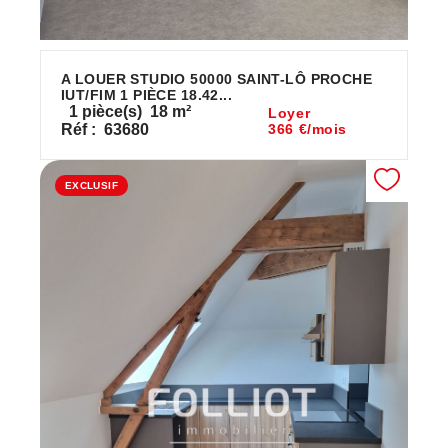
A LOUER STUDIO 50000 SAINT-LÔ PROCHE
IUT/FIM 1 PIÈCE 18.42...
1
pièce(s)
18
m²
Loyer
Réf :
63680
366 €/mois
EXCLUSIF