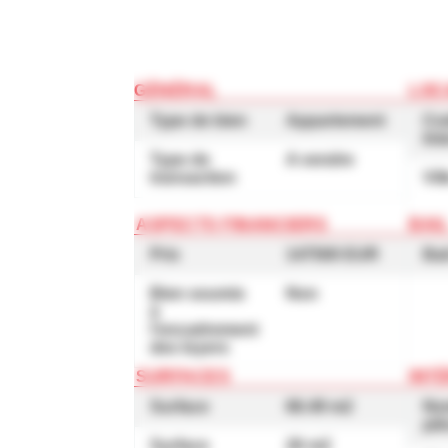
GÉNÉRAL
LOC
Type de bien
Appartement
Co
Int
Type de
A vendre
transaction
Vil
ASPECTS FINANCIERS
BAI
Prix
147500 EUR
Bai
Bien soumis
Non
à
l'encadrement
des loyers
SURFACES
INT
Surface
66.49 m2
No
pi
Surface
26 m2