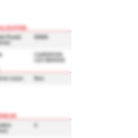
ALISATION
de Postal
50500
ernet
le
CARENTAN
LES MARAIS
L
l en cours
Non
ÉRIEUR
mbre
4
èces