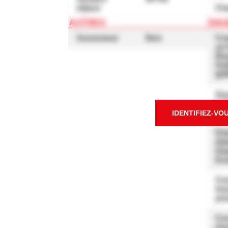
séjour
Ch
AUTRES
DIA
Ascenseur
Non
Co
un 
Ris
Pol
(E
So
l'a
DP
IDENTIFIEZ-VO
Da
éta
Dia
En
Co
éne
pri
Co
éne