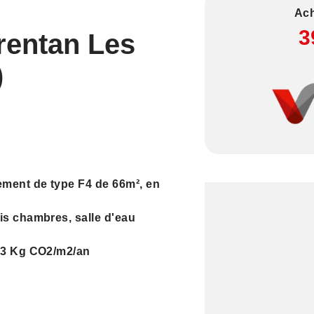
Ach
3
rentan Les
)
ement de type F4 de 66m², en
is chambres, salle d'eau
3,3 Kg CO2/m2/an
els ce bien est exposé sont
ww.georisques.gouv.fr.