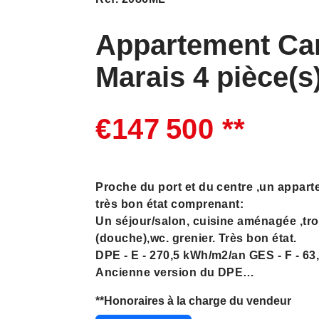
Appartement Ca
Marais 4 pièce(s
€147 500
**
Proche du port et du centre ,un appart
très bon état comprenant:
Un séjour/salon, cuisine aménagée ,tro
(douche),wc. grenier. Très bon état.
DPE - E - 270,5 kWh/m2/an GES - F - 6
Ancienne version du DPE
Les informations sur les risques auxqu
**
Honoraires à la charge du vendeur
disponibles sur le site Géorisques : w