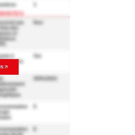
ambres
3
GNOSTICS
ncerné par
Non
Etat des
ques et
lutions
RP)
umis à
Oui
ffichage du
E
US
te
05/01/2021
blissement
gnostic
ergétique
nsommation
E
rgie
maire
nsommation
E
rgie finale