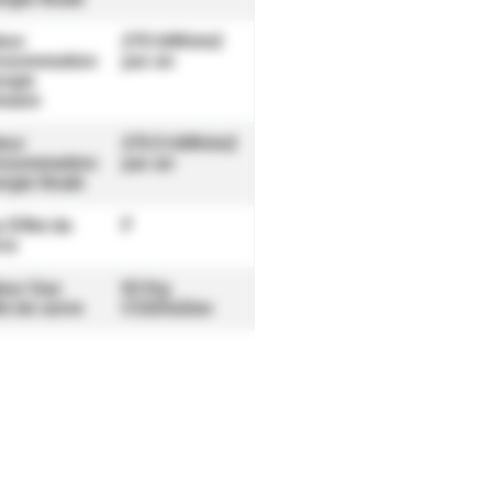
eur
270 kWh/m2
nsommation
par an
rgie
maire
eur
270.5 kWh/m2
nsommation
par an
rgie finale
 Effet de
F
re
eur Gaz
63 Kg
et de serre
CO2/m2/an