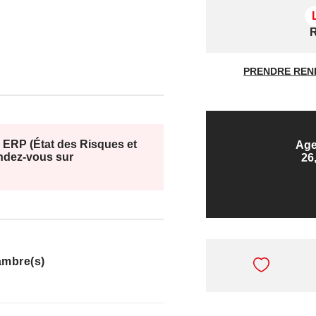
R
PRENDRE REN
 ERP (État des Risques et
Age
endez-vous sur
26
ambre(s)