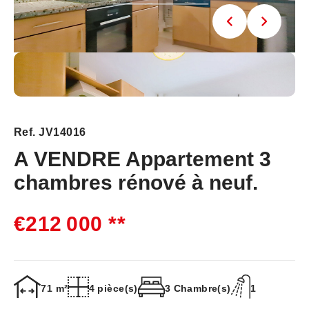
Ref. JV14016
A VENDRE Appartement 3
chambres rénové à neuf.
€212 000
**
71 m²
4 pièce(s)
3 Chambre(s)
1