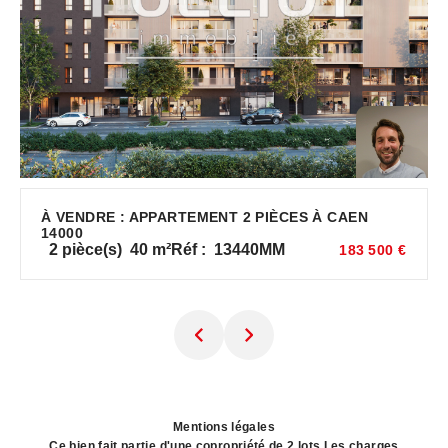
À VENDRE : APPARTEMENT 2 PIÈCES À CAEN
14000
2
pièce(s)
40
m²
Réf :
13440MM
183 500 €
Mentions légales
Ce bien fait partie d'une copropriété de 2 lots.Les charges