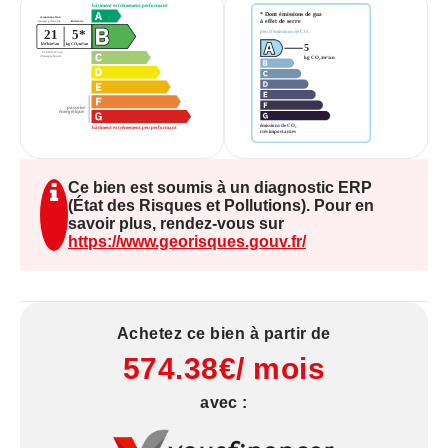
Énergétique : 30/01/2024
Consommation énergie primaire : 21 kWh/m²/an -
Rang B
GES : Rang A
Les informations sur les risques auxquels ce bien
Ce bien est soumis à un diagnostic ERP
est exposé sont disponibles sur le site Géorisques
(État des Risques et Pollutions). Pour en
savoir plus, rendez-vous sur
: www.géorisques.gouv.fr
https://www.georisques.gouv.fr/
Achetez ce bien à partir de
574.38€/ mois
avec :