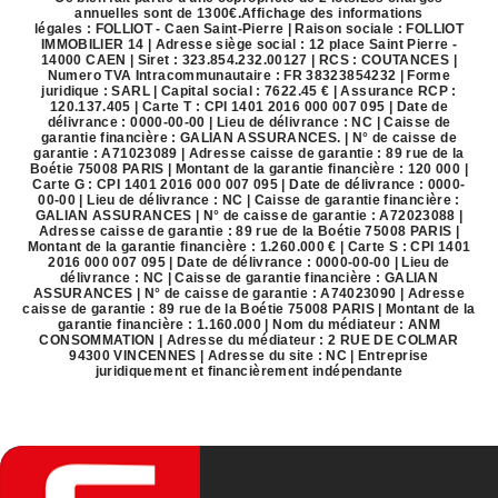
annuelles sont de 1300€.
Affichage des informations
légales : FOLLIOT - Caen Saint-Pierre | Raison sociale : FOLLIOT
IMMOBILIER 14 | Adresse siège social : 12 place Saint Pierre -
14000 CAEN | Siret : 323.854.232.00127 | RCS : COUTANCES |
Numero TVA Intracommunautaire : FR 38323854232 | Forme
juridique : SARL | Capital social : 7622.45 € | Assurance RCP :
120.137.405 |
Carte T : CPI 1401 2016 000 007 095 | Date de
délivrance : 0000-00-00 | Lieu de délivrance : NC | Caisse de
garantie financière : GALIAN ASSURANCES. | N° de caisse de
garantie : A71023089 | Adresse caisse de garantie : 89 rue de la
Boétie 75008 PARIS | Montant de la garantie financière : 120 000 |
Carte G : CPI 1401 2016 000 007 095 | Date de délivrance : 0000-
00-00 | Lieu de délivrance : NC | Caisse de garantie financière :
GALIAN ASSURANCES | N° de caisse de garantie : A72023088 |
Adresse caisse de garantie : 89 rue de la Boétie 75008 PARIS |
Montant de la garantie financière : 1.260.000 € | Carte S : CPI 1401
2016 000 007 095 | Date de délivrance : 0000-00-00 | Lieu de
délivrance : NC | Caisse de garantie financière : GALIAN
ASSURANCES | N° de caisse de garantie : A74023090 | Adresse
caisse de garantie : 89 rue de la Boétie 75008 PARIS | Montant de la
garantie financière : 1.160.000 | Nom du médiateur : ANM
CONSOMMATION | Adresse du médiateur : 2 RUE DE COLMAR
94300 VINCENNES | Adresse du site : NC |
Entreprise
juridiquement et financièrement indépendante