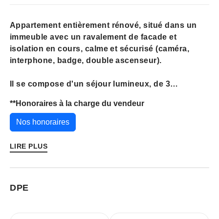
Appartement entièrement rénové, situé dans un
immeuble avec un ravalement de facade et
isolation en cours, calme et sécurisé (caméra,
interphone, badge, double ascenseur).
Il se compose d'un séjour lumineux, de 3
chambres, d'une cuisine aménagée et équipée
**
Honoraires à la charge du vendeur
(four, plaque, lave-vaisselle), d'une salle de
douche moderne, de WC séparés et de
Nos honoraires
rangements intégrés.
LIRE PLUS
Les + : cave, place de parking, local vélos
sécurisé.
Proximité immédiate des transports (bus & tram) et
DPE
des commerces.
Date de réalisation du Diagnostic de Performance