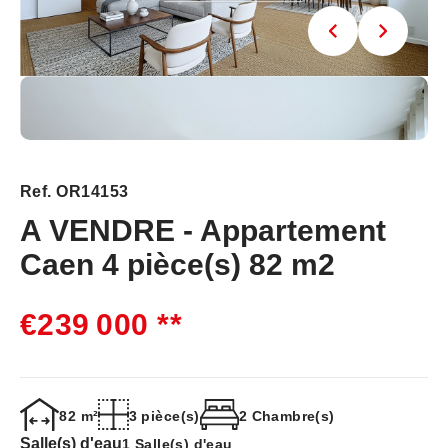
Ref. OR14153
A VENDRE - Appartement
Caen 4 pièce(s) 82 m2
€239 000
**
82 m²
3 pièce(s)
2 Chambre(s)
Salle(s) d'eau
1 Salle(s) d'eau