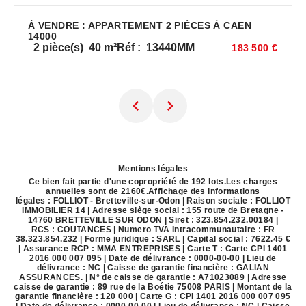
À VENDRE : APPARTEMENT 2 PIÈCES À CAEN
14000
2
pièce(s)
40
m²
Réf :
13440MM
183 500 €
Mentions légales
Ce bien fait partie d'une copropriété de 192 lots.Les charges
annuelles sont de 2160€.
Affichage des informations
légales : FOLLIOT - Bretteville-sur-Odon | Raison sociale : FOLLIOT
IMMOBILIER 14 | Adresse siège social : 155 route de Bretagne -
14760 BRETTEVILLE SUR ODON | Siret : 323.854.232.00184 |
RCS : COUTANCES | Numero TVA Intracommunautaire : FR
38.323.854.232 | Forme juridique : SARL | Capital social : 7622.45 €
| Assurance RCP : MMA ENTREPRISES |
Carte T : Carte CPI 1401
2016 000 007 095 | Date de délivrance : 0000-00-00 | Lieu de
délivrance : NC | Caisse de garantie financière : GALIAN
ASSURANCES. | N° de caisse de garantie : A71023089 | Adresse
caisse de garantie : 89 rue de la Boétie 75008 PARIS | Montant de la
garantie financière : 120 000 | Carte G : CPI 1401 2016 000 007 095
| Date de délivrance : 0000-00-00 | Lieu de délivrance : NC | Caisse