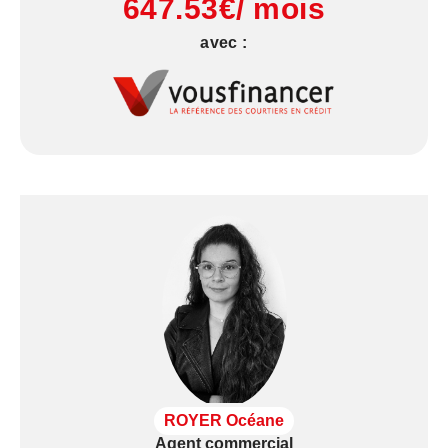
647.53€/ mois
est exposé sont disponibles sur le site Géorisques
: www.géorisques.gouv.fr
avec :
ROYER Océane
Agent commercial