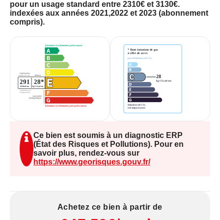
commerces et des transports.
pour un usage standard entre 2310€ et 3130€.
indexées aux années 2021,2022 et 2023 (abonnement
compris).
Informations complémentaires :
Date de réalisation du Diagnostic de Performance
Énergétique : 18/09/2025
Consommation énergie primaire: 291 kWh/m²/an -
Rang E
Gaz à effet de serre : 28 kg éqCO2/m²/an - Rang C
Montant estimé des dépenses annuelles d'énergie
pour un usage standard : entre 2313€ et 3129€.
Ce bien est soumis à un diagnostic ERP
A propos de la copropriété :
(État des Risques et Pollutions). Pour en
savoir plus, rendez-vous sur
- Nombre de lots : 192
https://www.georisques.gouv.fr/
- Nombre de lots d'habitation : 65
- Pas de procédure en cours
- Charges prévisionnelles annuelles : 2900€
Achetez ce bien à partir de
Les informations sur les risques auxquels ce bien