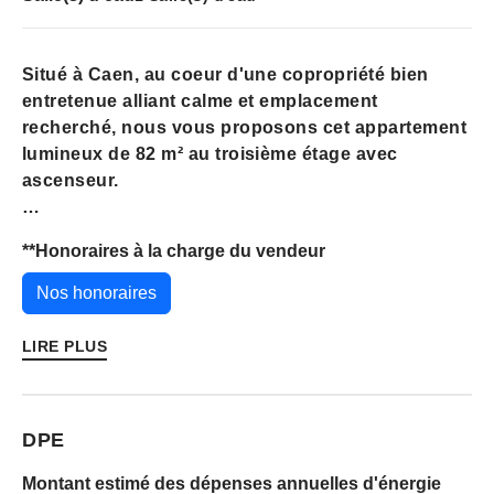
Situé à Caen, au coeur d'une copropriété bien
entretenue alliant calme et emplacement
recherché, nous vous proposons cet appartement
lumineux de 82 m² au troisième étage avec
ascenseur.
L'appartement se compose d'une entrée, une
**
Honoraires à la charge du vendeur
grande pièce de vie lumineuse, une cuisine
indépendante aménagée et équipée, une salle de
Nos honoraires
bain, deux chambres confortables avec placard et
une possibilité d'une troisième chambre
LIRE PLUS
facilement , ainsi qu'une buanderie et WC
indépendants.
DPE
Un bien disposant d'une cave et d'une place de
parking privative, apprécié pour sa proximité des
Montant estimé des dépenses annuelles d'énergie