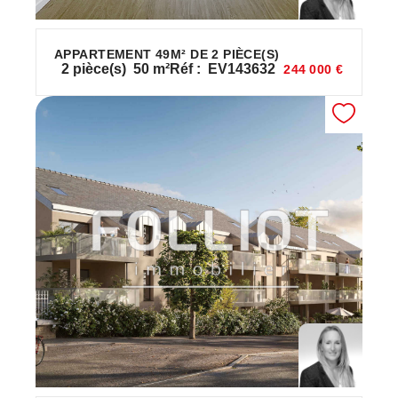
APPARTEMENT 49M² DE 2 PIÈCE(S)
2
pièce(s)
50
m²
Réf :
EV143632
244 000 €