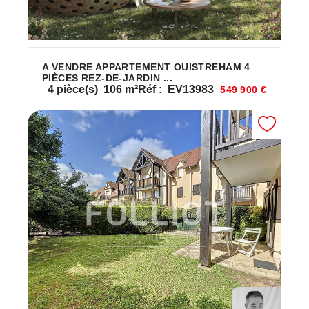
A VENDRE APPARTEMENT OUISTREHAM 4
PIÈCES REZ-DE-JARDIN ...
4
pièce(s)
106
m²
Réf :
EV13983
549 900 €