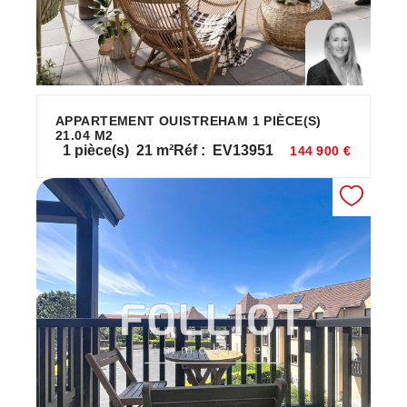
APPARTEMENT OUISTREHAM 1 PIÈCE(S)
21.04 M2
1
pièce(s)
21
m²
Réf :
EV13951
144 900 €