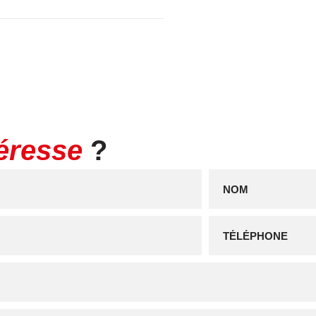
téresse
?