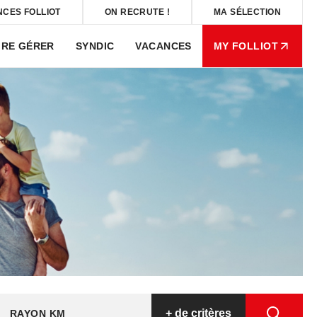
NCES FOLLIOT
ON RECRUTE !
MA SÉLECTION
IRE GÉRER
SYNDIC
VACANCES
MY FOLLIOT
+
de critères
RAYON KM