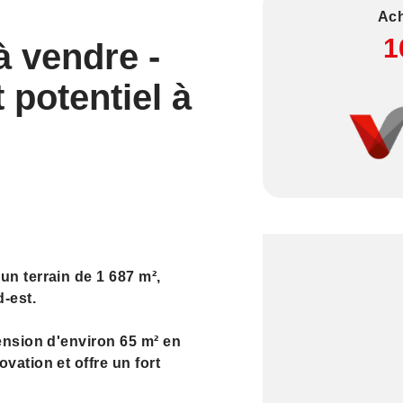
Ach
1
 vendre -
 potentiel à
un terrain de 1 687 m²,
-est.
tension d'environ 65 m² en
vation et offre un fort