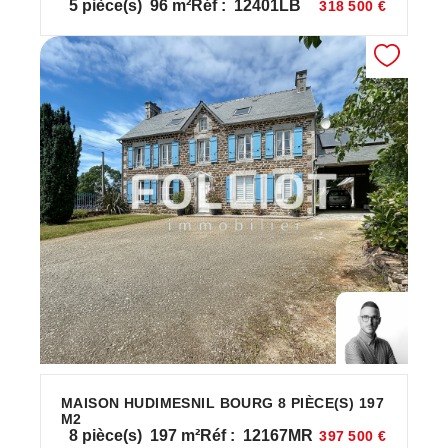
5
pièce(s)
96
m²
Réf :
12401LB
318 500 €
MAISON HUDIMESNIL BOURG 8 PIÈCE(S) 197
M2
8
pièce(s)
197
m²
Réf :
12167MR
397 500 €