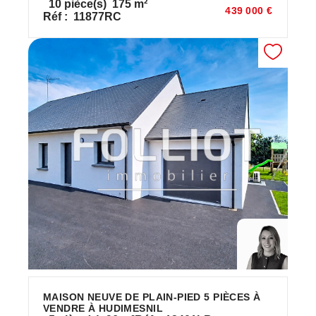
10
pièce(s)
175
m²
439 000 €
Réf :
11877RC
MAISON NEUVE DE PLAIN-PIED 5 PIÈCES À
VENDRE À HUDIMESNIL