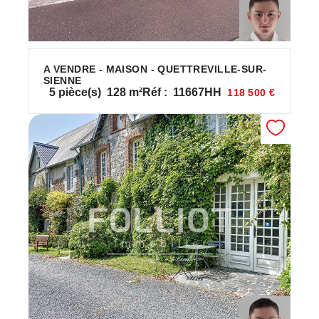
A VENDRE - MAISON - QUETTREVILLE-SUR-
SIENNE
5
pièce(s)
128
m²
Réf :
11667HH
118 500 €