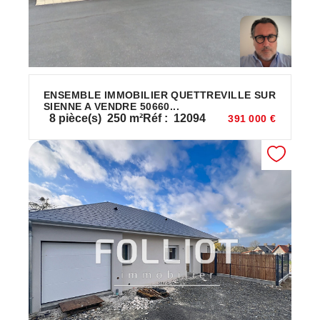
ENSEMBLE IMMOBILIER QUETTREVILLE SUR
SIENNE A VENDRE 50660...
8
pièce(s)
250
m²
Réf :
12094
391 000 €