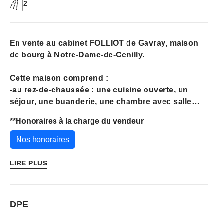
2
En vente au cabinet FOLLIOT de Gavray, maison
de bourg à Notre-Dame-de-Cenilly.
Cette maison comprend :
-au rez-de-chaussée : une cuisine ouverte, un
séjour, une buanderie, une chambre avec salle
d'eau et un WC
**
Honoraires à la charge du vendeur
- à l'étage : palier desservant 2 chambres, une
salle de bains et un WC
Nos honoraires
Un jardin avec un cabanon
LIRE PLUS
Cette maison est classée C en ce qui concerne la
classe énergétique (158 kWh/m² annuels) et A pour
DPE
la classe climatique (chiffre annuel : 5 Kg CO2/m²).