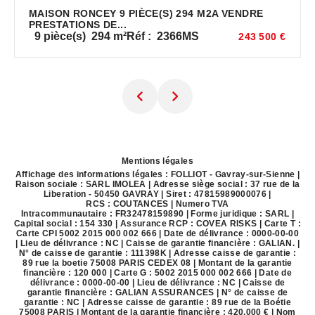
MAISON RONCEY 9 PIÈCE(S) 294 M2A VENDRE
PRESTATIONS DE...
9
pièce(s)
294
m²
Réf :
2366MS
243 500 €
Mentions légales
Affichage des informations légales : FOLLIOT - Gavray-sur-Sienne |
Raison sociale : SARL IMOLEA | Adresse siège social : 37 rue de la
Liberation - 50450 GAVRAY | Siret : 47815989000076 |
RCS : COUTANCES | Numero TVA
Intracommunautaire : FR32478159890 | Forme juridique : SARL |
Capital social : 154 330 | Assurance RCP : COVEA RISKS |
Carte T :
Carte CPI 5002 2015 000 002 666 | Date de délivrance : 0000-00-00
| Lieu de délivrance : NC | Caisse de garantie financière : GALIAN. |
N° de caisse de garantie : 111398K | Adresse caisse de garantie :
89 rue la boetie 75008 PARIS CEDEX 08 | Montant de la garantie
financière : 120 000 | Carte G : 5002 2015 000 002 666 | Date de
délivrance : 0000-00-00 | Lieu de délivrance : NC | Caisse de
garantie financière : GALIAN ASSURANCES | N° de caisse de
garantie : NC | Adresse caisse de garantie : 89 rue de la Boétie
75008 PARIS | Montant de la garantie financière : 420.000 € | Nom