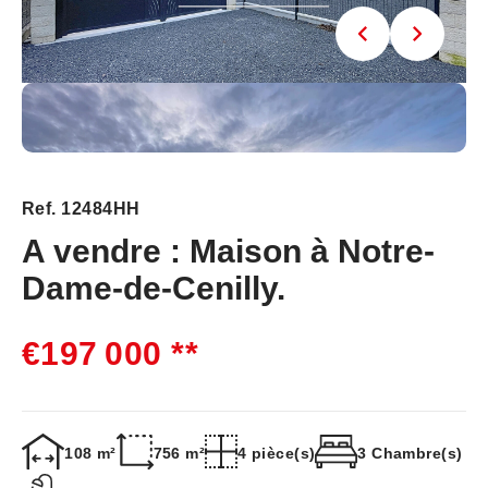
Ref. 12484HH
A vendre : Maison à Notre-
Dame-de-Cenilly.
€197 000
**
108 m²
756 m²
4 pièce(s)
3 Chambre(s)