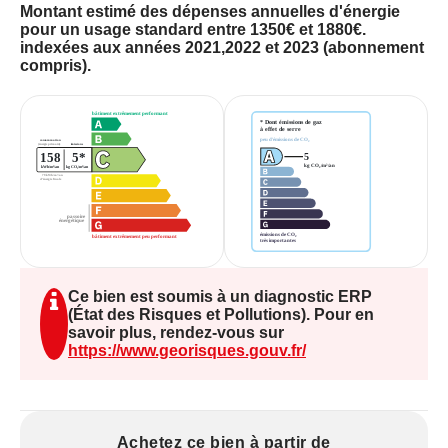
Le montant des dépenses annuelles d'énergie
Montant estimé des dépenses annuelles d'énergie
pour un usage standard est estimé entre 1 350€ et
pour un usage standard entre 1350€ et 1880€.
indexées aux années 2021,2022 et 2023 (abonnement
1 880 €. Les prix moyens des énergies sont
compris).
indexés sur les années 2021, 2022 et 2023.
Les informations sur les risques auxquels ce bien
est exposé sont disponibles sur le site Géorisques
: www. georisques. gouv. fr
Ce bien est soumis à un diagnostic ERP
(État des Risques et Pollutions). Pour en
savoir plus, rendez-vous sur
https://www.georisques.gouv.fr/
Achetez ce bien à partir de