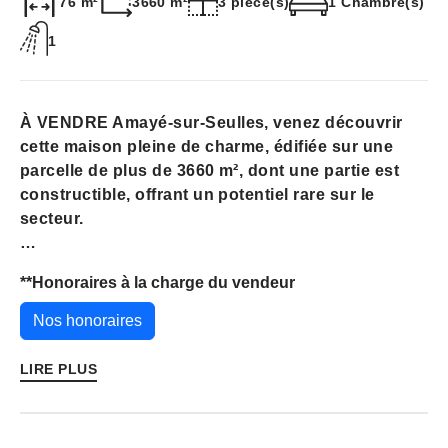
76 m²
3660 m²
3 pièce(s)
1 Chambre(s)
1
À VENDRE Amayé-sur-Seulles, venez découvrir
cette maison pleine de charme, édifiée sur une
parcelle de plus de 3660 m², dont une partie est
constructible, offrant un potentiel rare sur le
secteur.
La maison propose en rez-de-chaussée une vie de
**
Honoraires à la charge du vendeur
plain-pied avec une chambre, un salon
chaleureux, une salle à manger conviviale et une
Nos honoraires
cuisine fonctionnelle, ainsi que deux cheminées
apportant charme et authenticité.
LIRE PLUS
À l'étage, vous serez séduit par un grand palier
offrant la possibilité de créer une chambre