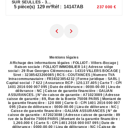
SUR SEULLES - 3...
5
pièce(s)
129
m²
Réf :
14147AB
237 000 €
Mentions légales
Affichage des informations légales : FOLLIOT - Villers-Bocage |
Raison sociale : FOLLIOT IMMOBILIER 14 | Adresse siège
social : 29 Rue Georges Clémenceau - 14310 VILLERS BOCAGE |
Siret : 32385423200085 | RCS : COUTANCES | Numero TVA
Intracommunautaire : FR38323854232 | Forme juridique : SARL |
Capital social : 7 622 | Assurance RCP : 120.137.405 |
Carte T : CPI
1401 2016 000 007 095 | Date de délivrance : 0000-00-00 | Lieu de
délivrance : NC | Caisse de garantie financière : GALIAN
ASSURANCES. | N° de caisse de garantie : A71023089 | Adresse
caisse de garantie : 89, Rue de la Boetie 75008 PARIS | Montant de
la garantie financière : 120 000 | Carte G : CPI 1401 2016 000 007
095 | Date de délivrance : 0000-00-00 | Lieu de délivrance : NC |
Caisse de garantie financière : GALIAN ASSURANCES | N° de
caisse de garantie : A72023088 | Adresse caisse de garantie : 89
rue de la Boétie 75008 PARIS | Montant de la garantie financière :
1.260.000 € | Carte S : CPI 1401 2016 000 007 095 | Date de
délivrance : 0000-00-00 | Lieu de délivrance : NC | Caisse de