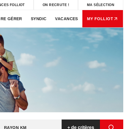
NCES FOLLIOT
ON RECRUTE !
MA SÉLECTION
IRE GÉRER
SYNDIC
VACANCES
MY FOLLIOT
+
de critères
RAYON KM