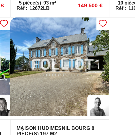
5
pièce(s)
93
m²
10
pièc
 €
149 500 €
Réf :
12672LB
Réf :
11
5
MAISON HUDIMESNIL BOURG 8
IL
PIÈCE(S) 197 M2