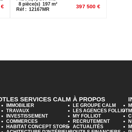
8
pièce(s)
197
m²
 €
397 500 €
Réf :
12167MR
OT
LES SERVICES CALM
À PROPOS
IMMOBILIER
LE GROUPE CALM
M
TRAVAUX
LES AGENCES FOLLIOT
M
INVESTISSEMENT
MY FOLLIOT
C
COMMERCES
RECRUTEMENT
N
HABITAT CONCEPT STORE
ACTUALITÉS
M
ACHITECTURE D'INTÉRIEUR
OUTILS FINANCIERS
P