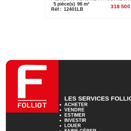
5
pièce(s)
96
m²
318 500
Réf :
12401LB
LES SERVICES FOLLI
ACHETER
VENDRE
ESTIMER
INVESTIR
LOUER
FAIRE GÉRER