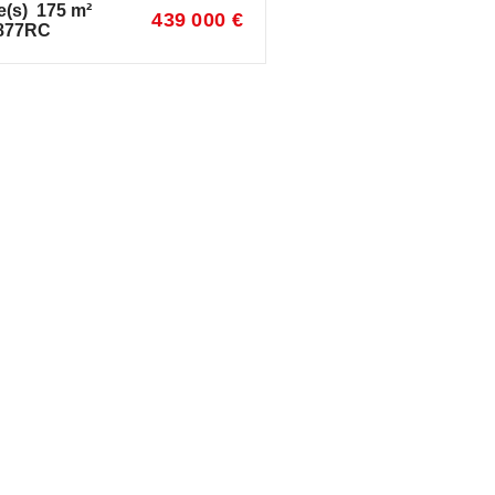
e(s)
175
m²
439 000 €
877RC