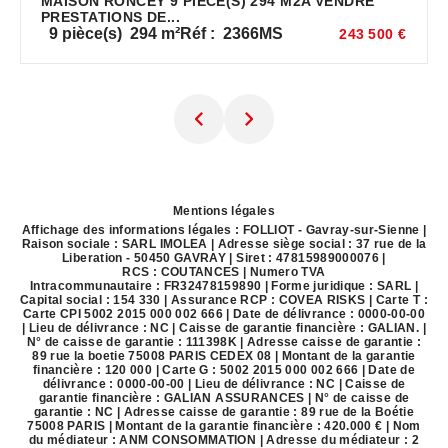
MAISON RONCEY 9 PIÈCE(S) 294 M2A VENDRE
PRESTATIONS DE...
9
pièce(s)
294
m²
Réf :
2366MS
243 500 €
Mentions légales
Affichage des informations légales : FOLLIOT - Gavray-sur-Sienne |
Raison sociale : SARL IMOLEA | Adresse siège social : 37 rue de la
Liberation - 50450 GAVRAY | Siret : 47815989000076 |
RCS : COUTANCES | Numero TVA
Intracommunautaire : FR32478159890 | Forme juridique : SARL |
Capital social : 154 330 | Assurance RCP : COVEA RISKS |
Carte T :
Carte CPI 5002 2015 000 002 666 | Date de délivrance : 0000-00-00
| Lieu de délivrance : NC | Caisse de garantie financière : GALIAN. |
N° de caisse de garantie : 111398K | Adresse caisse de garantie :
89 rue la boetie 75008 PARIS CEDEX 08 | Montant de la garantie
financière : 120 000 | Carte G : 5002 2015 000 002 666 | Date de
délivrance : 0000-00-00 | Lieu de délivrance : NC | Caisse de
garantie financière : GALIAN ASSURANCES | N° de caisse de
garantie : NC | Adresse caisse de garantie : 89 rue de la Boétie
75008 PARIS | Montant de la garantie financière : 420.000 € | Nom
du médiateur : ANM CONSOMMATION | Adresse du médiateur : 2