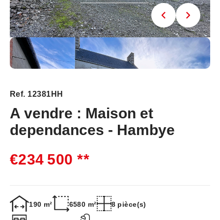
Ref. 12381HH
A vendre : Maison et
dependances - Hambye
€234 500
**
190 m²
6580 m²
8 pièce(s)