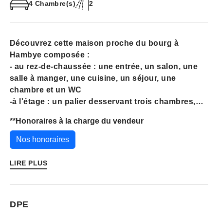
4 Chambre(s)
2
Découvrez cette maison proche du bourg à
Hambye composée :
- au rez-de-chaussée : une entrée, un salon, une
salle à manger, une cuisine, un séjour, une
chambre et un WC
-à l'étage : un palier desservant trois chambres,
une salle d'eau et un WC
**
Honoraires à la charge du vendeur
- Grenier au-dessus et un sous-sol
Nos honoraires
À l'extérieur, vous trouverez plusieurs
dépendances autour de la maison.
LIRE PLUS
Cette maison est classée E en ce qui concerne la
classe énergétique (255 kWh/m² annuels) et E pour
DPE
la classe climatique (chiffre annuel : 52 Kg