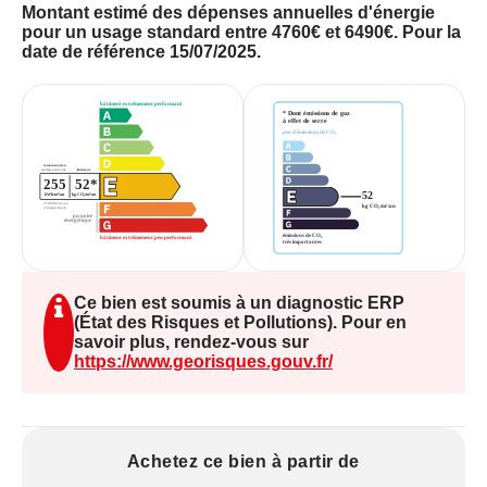
CO2/m²). Le montant des dépenses annuelles
Montant estimé des dépenses annuelles d'énergie
d'énergie pour un usage standard est estimé entre
pour un usage standard entre 4760€ et 6490€. Pour la
date de référence 15/07/2025.
4 760 € et 6 490 €. Les prix moyens des énergies
sont indexés sur les années 2021, 2022 et 2023.
Les risques sont disponibles sur
www.georisques.gouv.fr
Ce bien est soumis à un diagnostic ERP
(État des Risques et Pollutions). Pour en
savoir plus, rendez-vous sur
https://www.georisques.gouv.fr/
Achetez ce bien à partir de