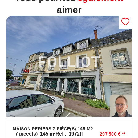
aimer
MAISON PERIERS 7 PIÈCE(S) 145 M2
7
pièce(s)
145
m²
Réf :
1972fl
297 500 €
**