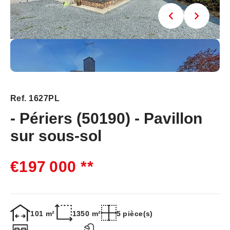
Ref. 1627PL
- Périers (50190) - Pavillon
sur sous-sol
€197 000
**
101 m²
1350 m²
5 pièce(s)