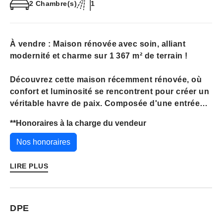
2 Chambre(s)
1
À vendre : Maison rénovée avec soin, alliant
modernité et charme sur 1 367 m² de terrain !
Découvrez cette maison récemment rénovée, où
confort et luminosité se rencontrent pour créer un
véritable havre de paix. Composée d'une entrée
accueillante, d'une cuisine moderne entièrement
**
Honoraires à la charge du vendeur
aménagée et équipée, d'un vaste séjour avec salle
à manger et cheminée, elle dispose également de
Nos honoraires
2 chambres spacieuses, d'une salle d'eau
contemporaine et de WC séparés.
LIRE PLUS
En rez-de-jardin, un garage, une chaufferie, un
atelier, une buanderie, ainsi qu'une véranda
DPE
offrent de multiples possibilités d'aménagement,