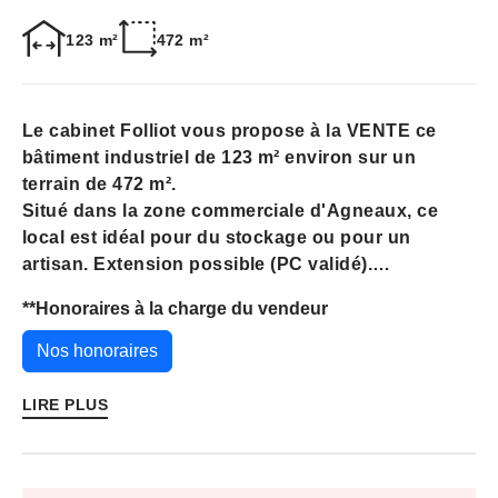
123 m²
472 m²
Le cabinet Folliot vous propose à la VENTE ce
bâtiment industriel de 123 m² environ sur un
terrain de 472 m².
Situé dans la zone commerciale d'Agneaux, ce
local est idéal pour du stockage ou pour un
artisan. Extension possible (PC validé).
L'aménagement intérieur reste modulable. Des
**
Honoraires à la charge du vendeur
places de parking réservées sont disponibles.
L'accès camion/poids lourds est facile et à
Nos honoraires
proximité des grands axes routiers.
Pour plus d'informations, contactez M. LEGOUPIL
LIRE PLUS
au 06 21 28 33 03.
Les informations sur les risques auxquels ce bien