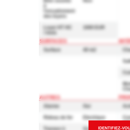
Bien soumis
Non
à
l'encadrement
des loyers
Loyer HT HC
1000 EUR
/ mois
SURFACES
INT
Surface
40 m2
Ch
Sal
Cu
Mo
Ch
AUTRES
PRO
Alarme
Oui
Act
Rideau de fer
Electrique
Co
ta
IDENTIFIEZ-VO
Travaux à
Accès PMR à