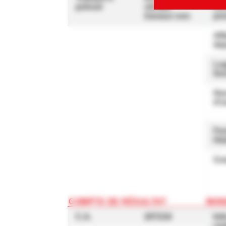
prévoir
vérifier,
Co
travaux non
pr
Aff
de
Lo
fon
Hor
d'o
Fe
He
Co
COMPTE DE RÉSULTAT
MAN
C.A.
207218
Inf
co