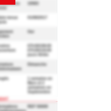
mmissions
10583
esse
aire tenue
01/08/2017
puis
gement
Oui
ction
aires
07h30/19h30
uverture
07h30/12h30
jours fériés
rmeture
Dimanche
bdomadaire
ngés
1 semaine en
Mars et 2
semaines en
Septemnbre
DAT
ormations
REF 50009
mplémentaires