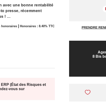
n avec une bonne rentabilité
loto presse, récemment
us !
|
 honoraires
Honoraires : 8.40% TTC
PRENDRE REN
 :
 €
e congés, un équilibre entre
Age
 professionnelle
8 Bis 
essing cuisine aménagée,
mité
 ERP (État des Risques et
endez-vous sur
emplacement stratégique pour
ue