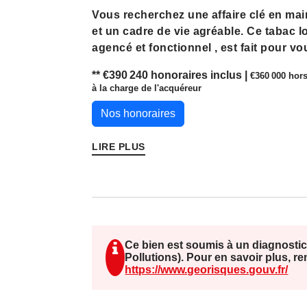
Vous recherchez une affaire clé en mai
et un cadre de vie agréable. Ce tabac 
agencé et fonctionnel , est fait pour vo
** €390 240
honoraires inclus
|
€360 000
hors
Un commerce rentable et bien structuré
à la charge de l'acquéreur
>EBE reconstitué pour couple : 95 000
>Commissions totales : 130 000 €
Nos honoraires
>Fermeture le dimanche + 3 semaines d
travail et vie personnelle
LIRE PLUS
>Affaire idéale pour une reconversion
Un cadre de vie privilégié :
> Logement sur place : 2 chambres, dr
salon, salle
>Stationnement facile, parking à proxi
Ce bien est soumis à un diagnostic
Pollutions). Pour en savoir plus, r
> À seulement 5 minutes de la plage, 
https://www.georisques.gouv.fr/
capter une clientèle locale et touristiq