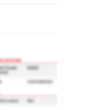
té pour un couple ou une
 un environnement dynamique
0 000 €.
els ce bien est exposé sont
www.georisques.gouv.fr]
ALISATION
de Postal
50200
ernet
le
COUTANCES
L
l en cours
Oui