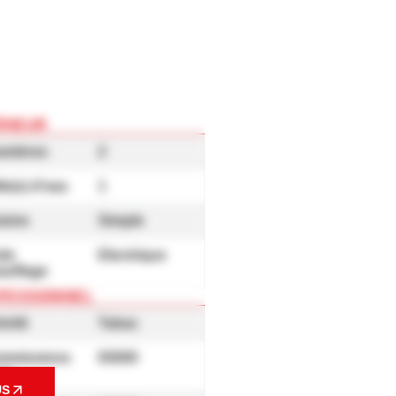
ÉRIEUR
ambres
2
le(s) d'eau
1
isine
Simple
de
Electrique
auffage
FESSIONNEL
ivité
Tabac
mmissions
93000
bac
US