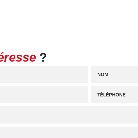
téresse
?