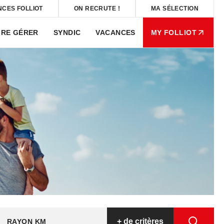
NCES FOLLIOT
ON RECRUTE !
MA SÉLECTION
IRE GÉRER
SYNDIC
VACANCES
MY FOLLIOT
+
de critères
RAYON KM