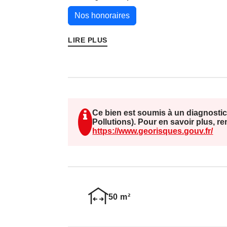
Nos honoraires
Ne manquez pas cette opportunité uni
activité dans un secteur dynamique. Po
LIRE PLUS
contactez l'agence FOLLIOT Commerc
Les informations sur les risques auxqu
disponib
Ce bien est soumis à un diagnostic
Pollutions). Pour en savoir plus, r
https://www.georisques.gouv.fr/
50 m²