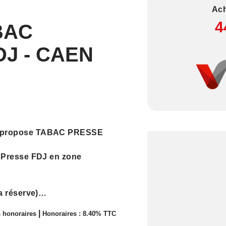
Ach
4
BAC
J - CAEN
BAC PRESSE
 Presse FDJ en zone
a réserve)
|
 honoraires
Honoraires : 8.40% TTC