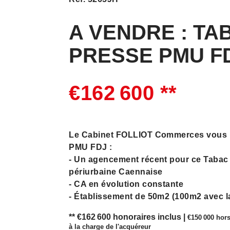
A VENDRE : TA
PRESSE PMU FD
€162 600
**
Le Cabinet FOLLIOT Commerces vous propose TA
PMU FDJ :
- Un agencement récent pour ce Tabac
périurbaine Caennaise
- CA en évolution constante
- Établissement de 50m2 (100m2 avec l
- Clientèle locale et fidèle
** €162 600
honoraires inclus
|
€150 000
hors
- Situé dans un centre commercial
à la charge de l'acquéreur