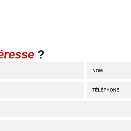
érant une entreprise rentable
ontactez le Cabinet Folliot
 affaire et sécuriser votre
téresse
?
els ce bien est exposé sont
ww.georisques.gouv.fr