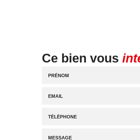
un cadre de vie exceptionnel, tout en g
avec un fort potentiel de croissance.
Préparez votre projet dès maintenant. C
pour obtenir le dossier complet de cette
future acquisition.
Ce bien vous
in
Les informations sur les risques auxqu
disponibles sur le site Géorisques : w