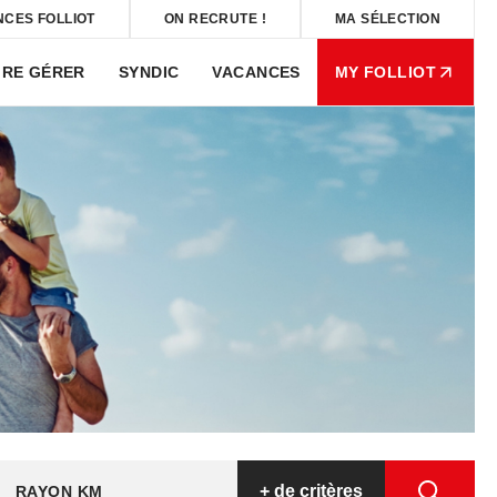
NCES FOLLIOT
ON RECRUTE !
MA SÉLECTION
IRE GÉRER
SYNDIC
VACANCES
MY FOLLIOT
+
de critères
RAYON KM