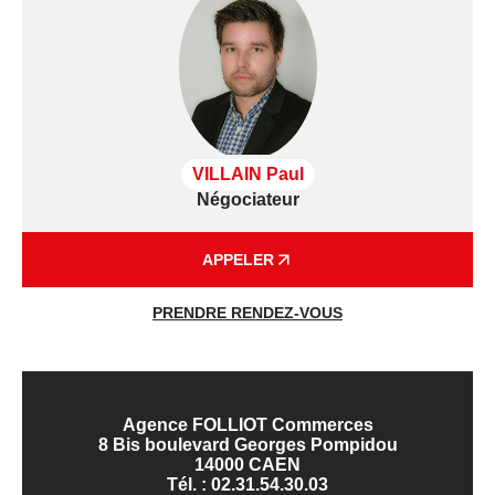
excellente réputation.
Contactez-nous pour plus d'informations
confidentielles et organiser une visite !
Les informations sur les risques auxquels ce bien
est exposé sont disponibles sur le site Géorisques
VILLAIN Paul
Négociateur
: www.georisques.gouv.fr
APPELER
PRENDRE RENDEZ-VOUS
Agence FOLLIOT Commerces
8 Bis boulevard Georges Pompidou
14000 CAEN
Tél. :
02.31.54.30.03