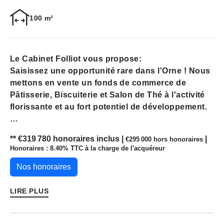
100 m²
Le Cabinet Folliot vous propose:
Saisissez une opportunité rare dans l'Orne ! Nous
mettons en vente un fonds de commerce de
Pâtisserie, Biscuiterie et Salon de Thé à l'activité
florissante et au fort potentiel de développement.
L'Établissement :
** €319 780
honoraires inclus
|
|
€295 000
hors honoraires
Honoraires : 8.40% TTC à la charge de l'acquéreur
Capacité d'accueil significative : 35 places assises
en intérieur et 40 places en terrasse, offrant un
Nos honoraires
cadre idéal pour la clientèle.
Espace de vente optimisé : Grand linéaire de vente
LIRE PLUS
et vitrines négatives pour une présentation
attractive des produits.