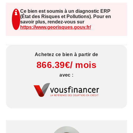
Équipement de pointe : Atelier complet et
performant avec une trittico, une enrobeuse, une
Ce bien est soumis à un diagnostic ERP
dresseuse, et tout le matériel nécessaire à une
(État des Risques et Pollutions). Pour en
savoir plus, rendez-vous sur
production de qualité et à l'exploitation immédiate.
https://www.georisques.gouv.fr/
Performances et Potentiel :
Chiffre d'Affaires en constante progression : Un
Achetez ce bien à partir de
CA actuel de 380 000 €, témoignant d'une
866.39€/ mois
dynamique positive et d'une clientèle fidèle.
Rentabilité optimisée : Seulement cinq jours
avec :
d'ouverture par semaine, offrant un équilibre vie
pro/vie perso enviable
Accessibilité idéale : Parking à proximité
immédiate pour faciliter l'accès des clients.
C'est une affaire clé en main, idéale pour un
professionnel passionné ou un investisseur
cherchant une entreprise rentable avec une