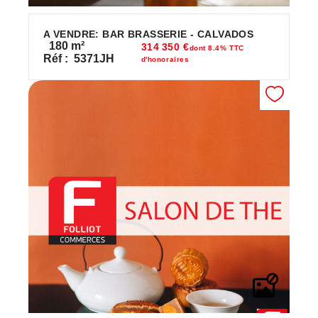
A VENDRE: BAR BRASSERIE - CALVADOS
180
m²
314 350 €
dont 8.4% TTC
Réf :
5371JH
d'honoraires