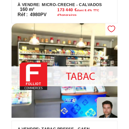
À VENDRE: MICRO-CRECHE - CALVADOS
160
m²
173 440 €
dont 8.4% TTC
Réf :
4980PV
d'honoraires
A VENDRE: TABAC PRESSE - CAEN