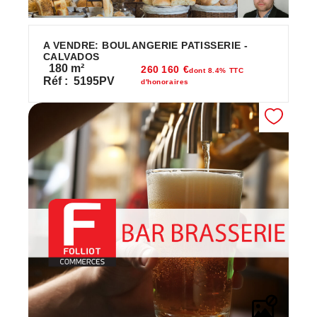
A VENDRE: BOULANGERIE PATISSERIE -
CALVADOS
180
m²
260 160 €
dont 8.4% TTC
Réf :
5195PV
d'honoraires