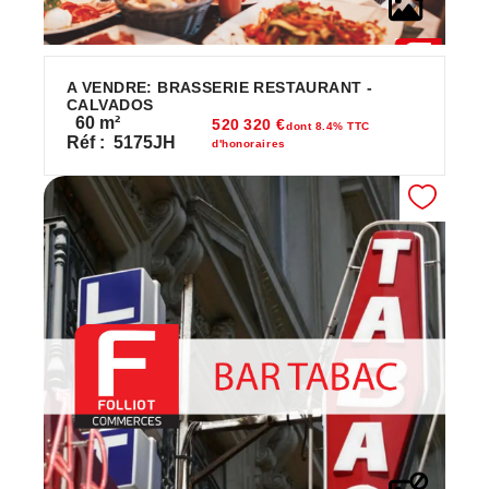
A VENDRE: BRASSERIE RESTAURANT -
CALVADOS
60
m²
520 320 €
dont 8.4% TTC
Réf :
5175JH
d'honoraires