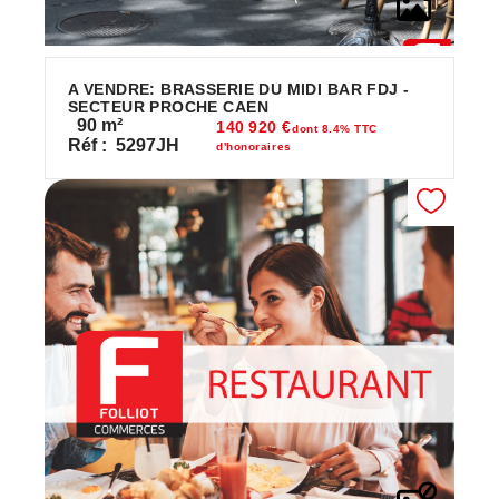
A VENDRE: BRASSERIE DU MIDI BAR FDJ -
SECTEUR PROCHE CAEN
90
m²
140 920 €
dont 8.4% TTC
Réf :
5297JH
d'honoraires