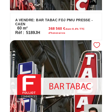
A VENDRE: BAR TABAC FDJ PMU PRESSE -
CAEN
60
m²
368 560 €
dont 8.4% TTC
Réf :
5189JH
d'honoraires