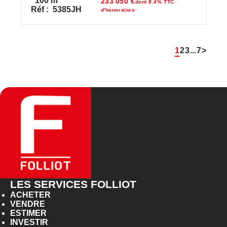
100
m²
233 050 €
dont 8.4% TTC
Réf :
5385JH
d'honoraires
1
2
3
...
7
>
LES SERVICES FOLLIOT
ACHETER
VENDRE
ESTIMER
INVESTIR