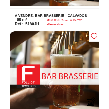
A VENDRE: BAR BRASSERIE - CALVADOS
60
m²
303 520 €
dont 8.4% TTC
Réf :
5180JH
d'honoraires