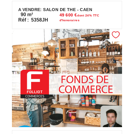
A VENDRE: SALON DE THE - CAEN
90
m²
49 600 €
dont 24% TTC
Réf :
5358JH
d'honoraires