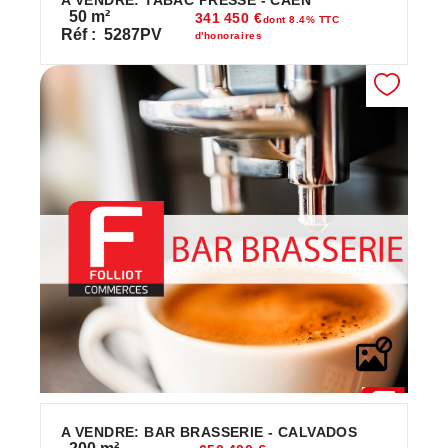
50
m²
341 450 €
dont 8.4% TTC
Réf :
5287PV
d'honoraires
A VENDRE: BAR BRASSERIE - CALVADOS