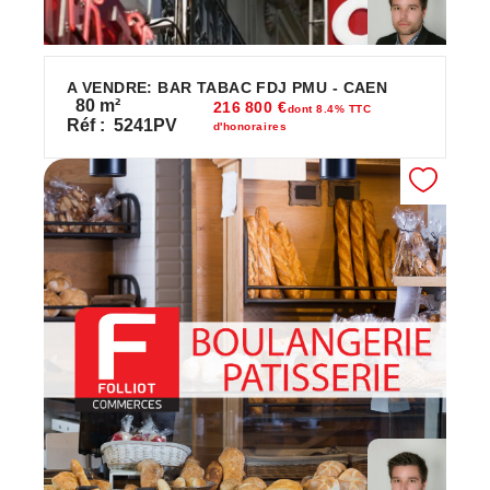
A VENDRE: BAR TABAC FDJ PMU - CAEN
80
m²
216 800 €
dont 8.4% TTC
Réf :
5241PV
d'honoraires