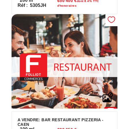
200
m²
650 400 €
dont 8.4% TTC
Réf :
5305JH
d'honoraires
A VENDRE: BAR RESTAURANT PIZZERIA -
CAEN