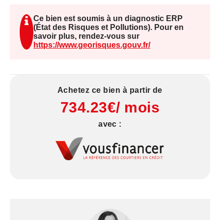
développement du chiffre d'affaires en
complément de la boutique physique.
Ce bien est soumis à un diagnostic ERP
Affaire clé en main, idéale pour un(e)
(État des Risques et Pollutions). Pour en
savoir plus, rendez-vous sur
professionnel(le) ou un projet de reconversion.
https://www.georisques.gouv.fr/
Les informations sur les risques auxquels ce bien
est exposé sont disponibles sur le site Géorisques
: www.georisques.gouv.fr
Achetez ce bien à partir de
734.23€/ mois
avec :