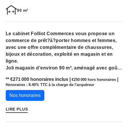
90 m²
Le cabinet Folliot Commerces vous propose un
commerce de prêt?à?porter hommes et femmes,
avec une offre complémentaire de chaussures,
bijoux et décoration, exploité en magasin et en
ligne.
Joli magasin d'environ 90 m², aménagé avec goût,
bénéficiant d'une bonne renommée.
** €271 000
honoraires inclus
|
|
€250 000
hors honoraires
Bel emplacement commercial, peu de concurrence
Honoraires : 8.40% TTC à la charge de l'acquéreur
et stationnement facile, favorisant une clientèle
régulière et de passage.
Nos honoraires
Magasin fermé le dimanche, vendeur(se) en place,
permettant une reprise sereine.
LIRE PLUS
L'activité dispose déjà d'un site de vente en ligne
opérationnel, offrant un véritable levier de