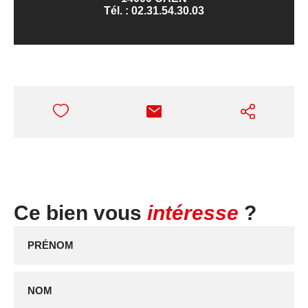
Tél. :
02.31.54.30.03
Ce bien vous
intéresse
?